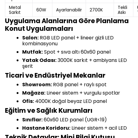
Metal
Tekli
60W
Ayarlanabilir
2700K
Sarkıt
Askı
Uygulama Alanlarına Göre Planlama
Konut Uygulamaları
Salon:
RGB LED panel + lineer gizli LED
kombinasyonu
Mutfak:
Spot + sıva altı 60x60 panel
Yatak Odası:
3000K sarkıt + ambiyans LED
şerit
Ticari ve Endüstriyel Mekanlar
Showroom:
RGB panel + raylı spot
Mağaza:
Lineer sistem + vurgulu spotlar
Ofis:
4000K doğal beyaz LED panel
Eğitim ve Sağlık Kurumları
Sınıflar:
60x60 LED panel (UGR<19)
Hastane Koridoru:
Lineer sistem + acil LED
Teknik Detaylar: Mini Bilgi Kutusu