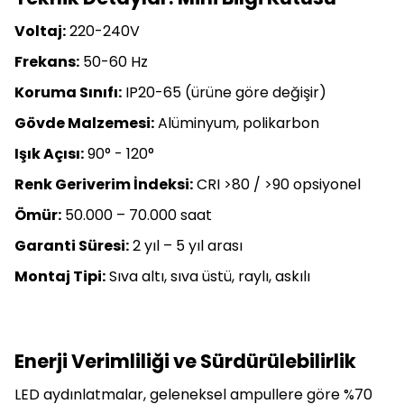
Voltaj:
220-240V
Frekans:
50-60 Hz
Koruma Sınıfı:
IP20-65 (ürüne göre değişir)
Gövde Malzemesi:
Alüminyum, polikarbon
Işık Açısı:
90° - 120°
Renk Geriverim İndeksi:
CRI >80 / >90 opsiyonel
Ömür:
50.000 – 70.000 saat
Garanti Süresi:
2 yıl – 5 yıl arası
Montaj Tipi:
Sıva altı, sıva üstü, raylı, askılı
Enerji Verimliliği ve Sürdürülebilirlik
LED aydınlatmalar, geleneksel ampullere göre %70