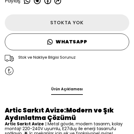
Paylaş
:
STOKTA YOK
WHATSAPP
Stok ve Nakliye Bilgisi Sorunuz
Ürün Açıklaması
Artic Sarkıt Avize:Modern ve Şık
Aydınlatma Çözümü
Artic Sarkıt Avize
| Metal gövde, modern tasarım, kolay
montaj! 220-240V uyumlu, E27duy ile enerji tasarrufu
sağlayın.
🌟
İç mekanlar için şık ve fonksiyonel avize!