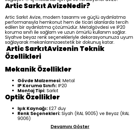
Artic Sarkıt AvizeNedir?
Artic Sarkıt Avize, modern tasarımı ve güçlü aydınlatma
performansıyla hemkonut hem de ticari alanlarda tercih
edilen bir aydınlatma çözümüdür. Metalgövdesi ve IP20
koruma sınıfı ile sağlam ve uzun ömürlü kullanım sağlar.
Siyahve beyaz renk seçenekleriyle dekorasyonunuza uyum
sağlayarak mekanlarınızaestetik bir dokunuş katar.
Artic SarkıtAvizenin Teknik
Özellikleri
Mekanik Özellikler
Gövde Malzemesi:
Metal
IP Koruma Sınıfı:
IP20
Montaj Tipi:
Sarkıt
Optik Özellikler
Işık Kaynağı:
E27 duy
Renk Seçenekleri:
Siyah (RAL 9005) ve Beyaz (RAL
9006)
Devamını Göster