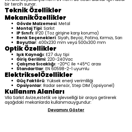
bir tercih sunar.
Teknik Özellikler
MekanikÖzellikler
Gövde Malzemesi
: Metal
Montaj Tipi
: Sarkıt
IP Sınıfı
: IP20 (Toz girişine karşı koruma)
Renk Seçenekleri
: Siyah, Beyaz, Patina, Kırmızı, Sarı
Boyutlar
: 400x230 mm veya 500x300 mm
Optik Özellikler
Işık Kaynağı
: E27 duy tipi
Giriş Gerilimi
: 220-240Vac
Çalışma Sıcaklığı
: -20°C ile +45°C arası
Standartlar
: EN 60598-2-1 uyumlu
ElektrikselÖzellikler
Güç Faktörü
: Yüksek enerji verimliliği
Opsiyonlar
: Radar sensör, Step DIM (opsiyonel)
Kullanım Alanları
Vila Sarkıt Avize,estetik ve işlevselliği bir araya getirerek
aşağıdaki mekanlarda kullanımauygundur:
Devamını Göster