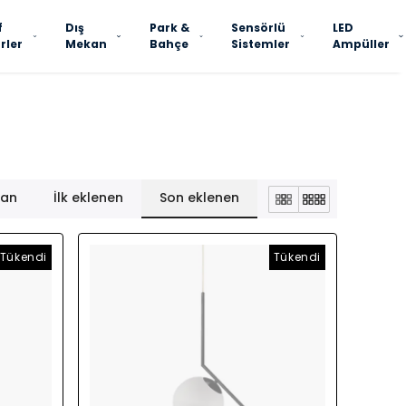
f
Dış
Park &
Sensörlü
LED
rler
Mekan
Bahçe
Sistemler
Ampüller
lan
İlk eklenen
Son eklenen
Tükendi
Tükendi