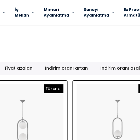
İç
Mimari
Sanayi
Ex Proo
Mekan
Aydınlatma
Aydınlatma
Armatü
Fiyat azalan
İndirim oranı artan
İndirim oranı aza
Tükendi