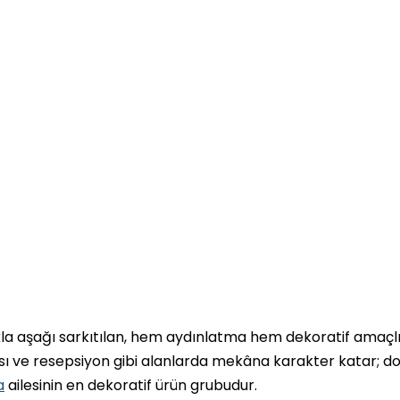
kla aşağı sarkıtılan, hem aydınlatma hem dekoratif amaçl
 ve resepsiyon gibi alanlarda mekâna karakter katar; doğ
a
ailesinin en dekoratif ürün grubudur.