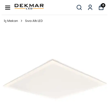
0
İç Mekan
Sıva Altı LED