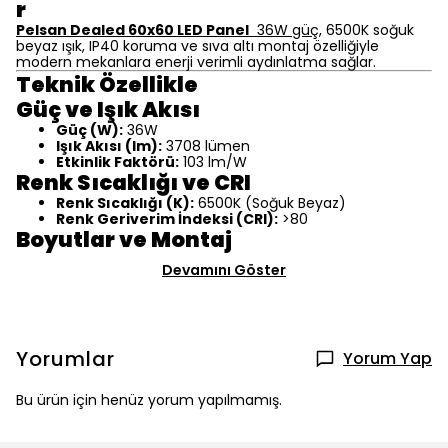
r
Pelsan Dealed 60x60 LED Panel
36W güç,
6500K soğuk
beyaz ışık, IP40 koruma ve sıva altı montaj özelliğiyle
modern mekanlara enerji verimli aydınlatma sağlar.
Teknik Özellikle
Güç ve Işık Akısı
Güç (W):
36W
Işık Akısı (lm):
3708 lümen
Etkinlik Faktörü:
103 lm/W
Renk Sıcaklığı ve CRI
Renk Sıcaklığı (K):
6500K (Soğuk Beyaz)
Renk Geriverim İndeksi (CRI):
>80
Boyutlar ve Montaj
Devamını Göster
Yorumlar
Yorum Yap
Bu ürün için henüz yorum yapılmamış.