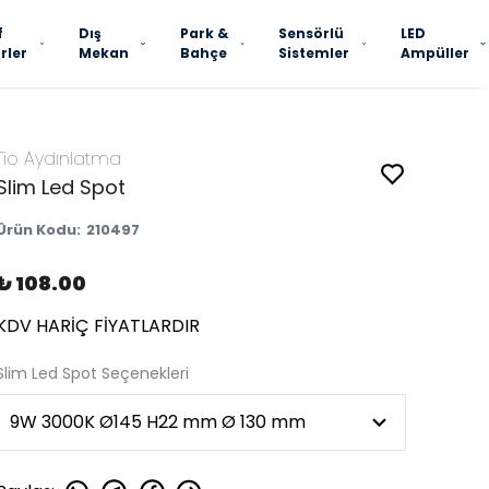
f
Dış
Park &
Sensörlü
LED
rler
Mekan
Bahçe
Sistemler
Ampüller
Tio Aydınlatma
Slim Led Spot
Ürün Kodu
:
210497
₺ 108.00
KDV HARİÇ FİYATLARDIR
Slim Led Spot Seçenekleri