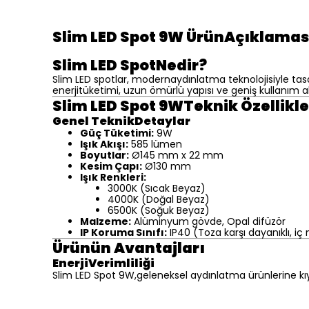
Slim LED Spot 9W ÜrünAçıklamas
Slim LED SpotNedir?
Slim LED spotlar, modernaydınlatma teknolojisiyle ta
enerjitüketimi, uzun ömürlü yapısı ve geniş kullanım al
Slim LED Spot 9WTeknik Özellikle
Genel TeknikDetaylar
Güç Tüketimi:
9W
Işık Akışı:
585 lümen
Boyutlar:
Ø145 mm x 22 mm
Kesim Çapı:
Ø130 mm
Işık Renkleri:
3000K (Sıcak Beyaz)
4000K (Doğal Beyaz)
6500K (Soğuk Beyaz)
Malzeme:
Alüminyum gövde, Opal difüzör
IP Koruma Sınıfı:
IP40 (Toza karşı dayanıklı, iç
Ürünün Avantajları
EnerjiVerimliliği
Slim LED Spot 9W,geleneksel aydınlatma ürünlerine kıy