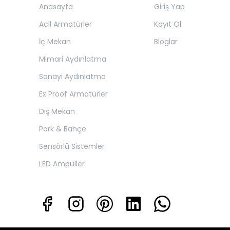
Anasayfa
Giriş Yap
Acil Armatürler
Kayıt Ol
İç Mekan
Bloglar
Mimari Aydınlatma
Sanayi Aydınlatma
Ex Proof Armatürler
Dış Mekan
Park & Bahçe
Sensörlü Sistemler
LED Ampüller