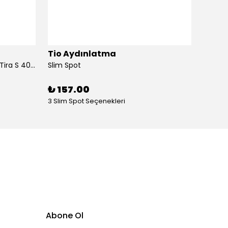
Tio Aydınlatma
Pels
Pelsan Downlight LED Armatür Tira S 4000K 15W
Slim Spot
₺ 157.00
₺ 1,
3 Slim Spot Seçenekleri
Abone Ol