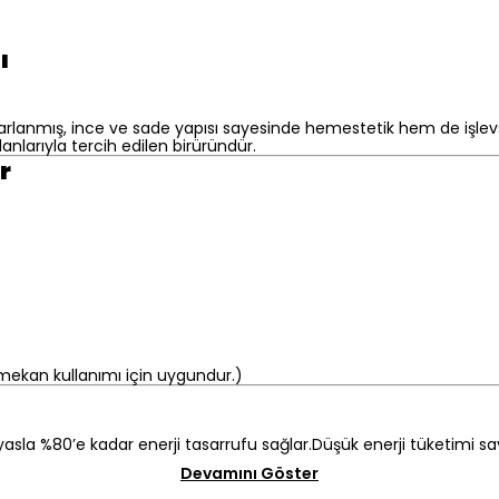
ı
sarlanmış, ince ve sade yapısı sayesinde hemestetik hem de işlev
anlarıyla tercih edilen birüründür.
r
 mekan kullanımı için uygundur.)
asla %80’e kadar enerji tasarrufu sağlar.Düşük enerji tüketimi 
Devamını Göster