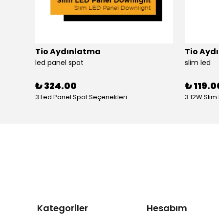
Tio Aydınlatma
Tio Ayd
Pelsan Downlight Armatür Tira S 4000K 30W
led panel spot
slim led
₺ 324.00
₺ 119.0
3 Led Panel Spot Seçenekleri
3 12W Slim
Kategoriler
Hesabım