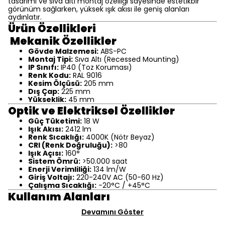
tasarımı ve sıva altı montaj özelliği sayesinde estetikbir
görünüm sağlarken, yüksek ışık akısı ile geniş alanları
aydınlatır.
Ürün Özellikleri
Mekanik Özellikler
Gövde Malzemesi:
ABS-PC
Montaj Tipi:
Sıva Altı (Recessed Mounting)
IP Sınıfı:
IP40 (Toz Koruması)
Renk Kodu:
RAL 9016
Kesim Ölçüsü:
205 mm
Dış Çap:
225 mm
Yükseklik:
45 mm
Optik ve Elektriksel Özellikler
Güç Tüketimi:
18 W
Işık Akısı:
2412 lm
Renk Sıcaklığı:
4000K (Nötr Beyaz)
CRI (Renk Doğruluğu):
>80
Işık Açısı:
160°
Sistem Ömrü:
>50.000 saat
Enerji Verimliliği:
134 lm/W
Giriş Voltajı:
220-240V AC (50-60 Hz)
Çalışma Sıcaklığı:
-20°C / +45°C
Kullanım Alanları
Devamını Göster