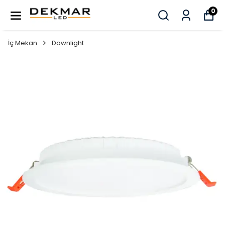
0
İç Mekan
Downlight