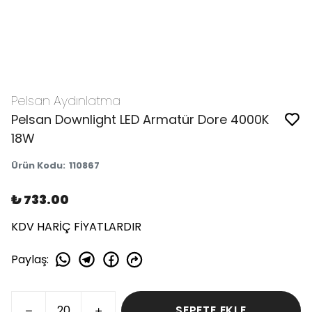
Pelsan Aydınlatma
Pelsan Downlight LED Armatür Dore 4000K
18W
Ürün Kodu
:
110867
₺ 733.00
KDV HARİÇ FİYATLARDIR
Paylaş
:
SEPETE EKLE