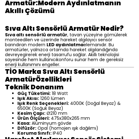
Armatür:Modern Aydınlatmanın
Akıllı Çözümü
Sıva Altı Sensörlü Armatür Nedir?
Sıva altı sensörlü armatür
, tavan yüzeyine gömülerek
monteedilen ve üzerinde hareket algılayıcı sensör
barındıran modern
LED aydınlatma
elemanıdır. Bu
armatürler, yalnızca ortamda hareket algılandığında
devreyegirerek enerji tasarrufu sağlar. Akıllı teknolojisi
sayesinde hem kullanıcıkonforu sunar hem de gereksiz
enerji kullanımını engeller.
TİO Marka Sıva Altı Sensörlü
ArmatürÖzellikleri
Teknik Donanım
Güç Tüketimi:
18 Watt
Işık Akısı:
1260 lümen
Işık Renk Seçenekleri:
4000K (Doğal Beyaz) &
6500K (Soğuk Beyaz)
Kesim Çapı:
Ø210 mm
Ürün Ölçüleri:
475x380x265 mm
Kasa:
Alüminyum gövde
Difüzör:
Opal (homojen ışık dağılımı)
Koruma Sınıfı:
IP40