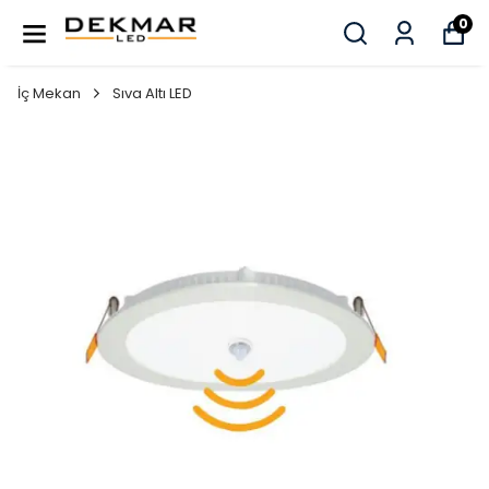
0
İç Mekan
Sıva Altı LED