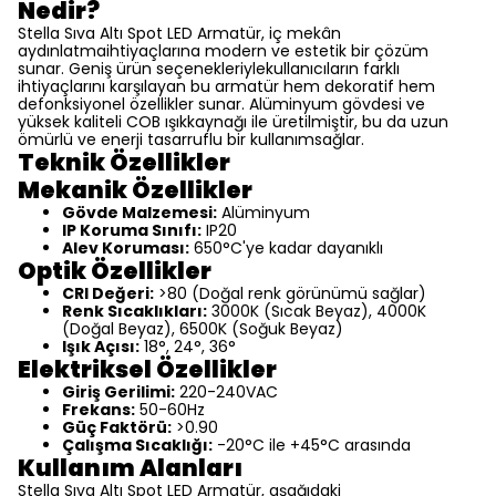
Nedir?
Stella Sıva Altı Spot LED Armatür, iç mekân
aydınlatmaihtiyaçlarına modern ve estetik bir çözüm
sunar. Geniş ürün seçenekleriylekullanıcıların farklı
ihtiyaçlarını karşılayan bu armatür hem dekoratif hem
defonksiyonel özellikler sunar. Alüminyum gövdesi ve
yüksek kaliteli COB ışıkkaynağı ile üretilmiştir, bu da uzun
ömürlü ve enerji tasarruflu bir kullanımsağlar.
Teknik Özellikler
Mekanik Özellikler
Gövde Malzemesi:
Alüminyum
IP Koruma Sınıfı:
IP20
Alev Koruması:
650°C'ye kadar dayanıklı
Optik Özellikler
CRI Değeri:
>80 (Doğal renk görünümü sağlar)
Renk Sıcaklıkları:
3000K (Sıcak Beyaz), 4000K
(Doğal Beyaz), 6500K (Soğuk Beyaz)
Işık Açısı:
18°, 24°, 36°
Elektriksel Özellikler
Giriş Gerilimi:
220-240VAC
Frekans:
50-60Hz
Güç Faktörü:
>0.90
Çalışma Sıcaklığı:
-20°C ile +45°C arasında
Kullanım Alanları
Stella Sıva Altı Spot LED Armatür, aşağıdaki