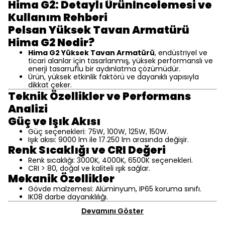
Hima G2: Detaylı Ürünİncelemesi ve
Kullanım Rehberi
Pelsan Yüksek Tavan Armatürü
Hima G2 Nedir?
Hima G2 Yüksek Tavan Armatürü
, endüstriyel ve
ticari alanlar için tasarlanmış, yüksek performanslı ve
enerji tasarruflu bir aydınlatma çözümüdür.
Ürün, yüksek etkinlik faktörü ve dayanıklı yapısıyla
dikkat çeker.
Teknik Özellikler ve Performans
Analizi
Güç ve Işık Akısı
Güç seçenekleri: 75W, 100W, 125W, 150W.
Işık akısı: 9000 lm ile 17.250 lm arasında değişir.
Renk Sıcaklığı ve CRI Değeri
Renk sıcaklığı: 3000K, 4000K, 6500K seçenekleri.
CRI > 80, doğal ve kaliteli ışık sağlar.
Mekanik Özellikler
Gövde malzemesi: Alüminyum, IP65 koruma sınıfı.
IK08 darbe dayanıklılığı.
Devamını Göster