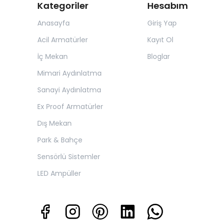
Kategoriler
Hesabım
Anasayfa
Giriş Yap
Acil Armatürler
Kayıt Ol
İç Mekan
Bloglar
Mimari Aydınlatma
Sanayi Aydınlatma
Ex Proof Armatürler
Dış Mekan
Park & Bahçe
Sensörlü Sistemler
LED Ampüller