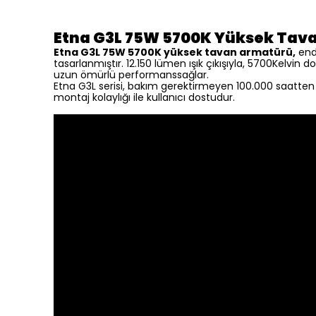
Etna G3L 75W 5700K Yüksek Tav
Etna G3L 75W 5700K yüksek tavan armatürü,
endü
tasarlanmıştır. 12.150 lümen ışık çıkışıyla, 5700Kelvin 
uzun ömürlü performanssağlar.
Etna G3L serisi, bakım gerektirmeyen 100.000 saatten u
montaj kolaylığı ile kullanıcı dostudur.