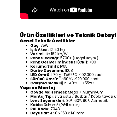
Ürün Özellikleri ve Teknik Detay
Genel Teknik Özellikler
Güç:
75W
Işık Akısı:
12.150 lm
Verimlilik:
162 lm/W
Renk Sıcaklığı:
5700K (Doğal Beyaz)
Renk Geriverim İndeksi (CRI):
>80
Koruma Sınıfı:
IP65
Darbe Dayanımı:
IK08
LED Ömrü:
L70 @ Tc65°C >102.000 saat
Sürücü Ömrü:
Tc60°C >120.000 saat
Çalışma Sıcaklığı:
-40°C ~ +55°C
Yapı ve Montaj
Gövde Malzemesi:
Metal + Alüminyum
Montaj Tipi:
Sıva üstü / Busbar / Kablo tavası 
Lens Seçenekleri:
30°, 60°, 90°, Asimetrik
Kablo:
3x1mm² (PG11 rakor)
RAL Kodu:
7043
Boyutlar:
440 x 163 x 141 mm