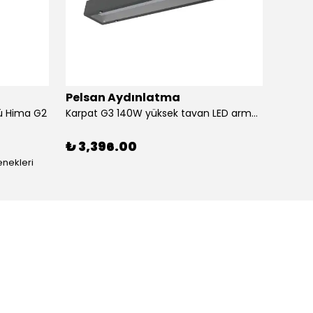
Pelsan Aydınlatma
Pels
ü Hima G2
Karpat G3 140W yüksek tavan LED armatür
₺ 3,396.00
₺ 4,
enekleri