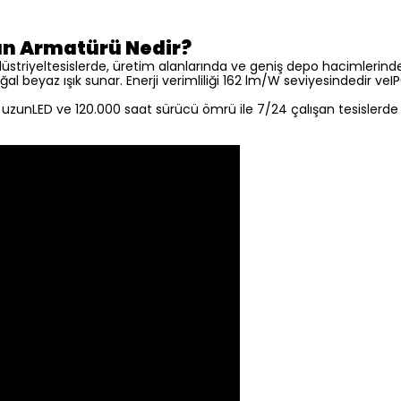
an Armatürü Nedir?
striyeltesislerde, üretim alanlarında ve geniş depo hacimlerin
doğal beyaz ışık sunar. Enerji verimliliği 162 lm/W seviyesindedir 
zunLED ve 120.000 saat sürücü ömrü ile 7/24 çalışan tesislerde bi