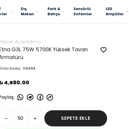
f
Dış
Park &
Sensörlü
LED
rler
Mekan
Bahçe
Sistemler
Ampüller
Pelsan Aydınlatma
Etna G3L 75W 5700K Yüksek Tavan
Armatürü
Ürün Kodu
:
116898
₺ 4,680.00
Paylaş
:
SEPETE EKLE