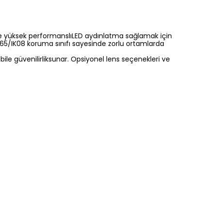
de yüksek performanslıLED aydınlatma sağlamak için
veIP65/IK08 koruma sınıfı sayesinde zorlu ortamlarda
le güvenilirliksunar. Opsiyonel lens seçenekleri ve