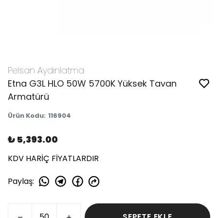
Pelsan Aydınlatma
Etna G3L HLO 50W 5700K Yüksek Tavan
Armatürü
Ürün Kodu
:
116904
₺ 5,393.00
KDV HARİÇ FİYATLARDIR
Paylaş
:
SEPETE EKLE