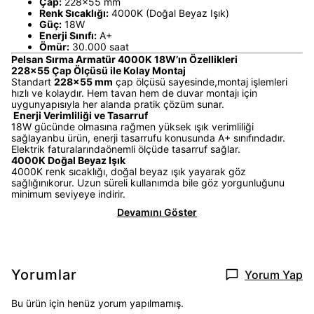
Çap:
228x55 mm
Renk Sıcaklığı:
4000K (Doğal Beyaz Işık)
Güç:
18W
Enerji Sınıfı:
A+
Ömür:
30.000 saat
Pelsan Sırma Armatür 4000K 18W’ın Özellikleri
228x55 Çap Ölçüsü ile Kolay Montaj
Standart
228x55 mm
çap ölçüsü sayesinde,montaj işlemleri
hızlı ve kolaydır. Hem tavan hem de duvar montajı için
uygunyapısıyla her alanda pratik çözüm sunar.
Enerji Verimliliği ve Tasarruf
18W gücünde olmasına rağmen yüksek ışık verimliliği
sağlayanbu ürün, enerji tasarrufu konusunda A+ sınıfındadır.
Elektrik faturalarındaönemli ölçüde tasarruf sağlar.
4000K Doğal Beyaz Işık
4000K renk sıcaklığı, doğal beyaz ışık yayarak göz
sağlığınıkorur. Uzun süreli kullanımda bile göz yorgunluğunu
minimum seviyeye indirir.
Devamını Göster
Yorumlar
Yorum Yap
Bu ürün için henüz yorum yapılmamış.