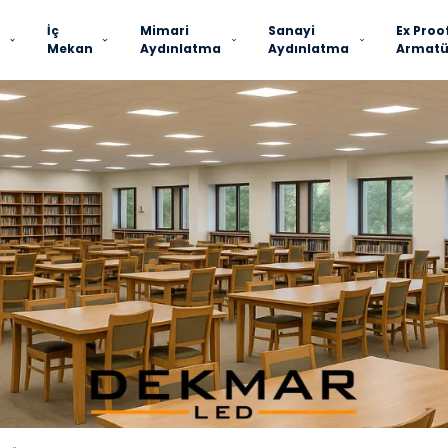
İç
Mimari
Sanayi
Ex Proo
Mekan
Aydınlatma
Aydınlatma
Armatü