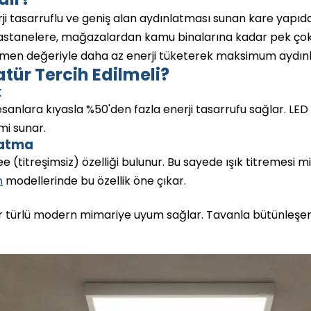
rji tasarruflu ve geniş alan aydınlatması sunan kare ya
hastanelere, mağazalardan kamu binalarına kadar pek çok 
lümen değeriyle daha az enerji tüketerek maksimum aydın
ür Tercih Edilmeli?
k
oresanlara kıyasla %50'den fazla enerji tasarrufu sağlar. LED
mi sunar.
latma
e (titreşimsiz) özelliği bulunur. Bu sayede ışık titremesi 
m
modellerinde bu özellik öne çıkar.
r türlü modern mimariye uyum sağlar. Tavanla bütünleşer