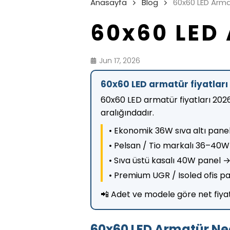
Anasayfa
Blog
60x60 LED Arm
60x60 LED
Jun 17, 2026
60x60 LED armatür fiyatları
60x60 LED armatür fiyatları 202
aralığındadır.
• Ekonomik 36W sıva altı pan
• Pelsan / Tio markalı 36–40
• Sıva üstü kasalı 40W panel 
• Premium UGR / Isoled ofis p
📲 Adet ve modele göre net fiyat
60x60 LED Armatür Ne