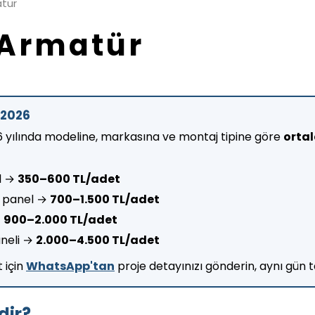
atür
 Armatür
 2026
6 yılında modeline, markasına ve montaj tipine göre
orta
el →
350–600 TL/adet
W panel →
700–1.500 TL/adet
→
900–2.000 TL/adet
aneli →
2.000–4.500 TL/adet
 için
WhatsApp'tan
proje detayınızı gönderin, aynı gün te
dir?