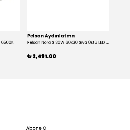
Pelsan Aydınlatma
Pels
d 6500K
Pelsan Nora S 30W 60x30 Sıva Üstü LED Panel
Dekole
₺ 2,491.00
₺ 3,
Abone Ol