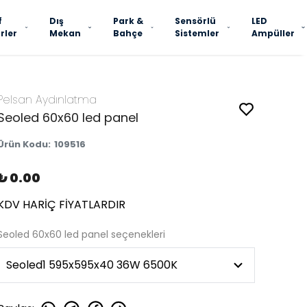
f
Dış
Park &
Sensörlü
LED
rler
Mekan
Bahçe
Sistemler
Ampüller
Pelsan Aydınlatma
Seoled 60x60 led panel
Ürün Kodu
:
109516
₺ 0.00
KDV HARİÇ FİYATLARDIR
Seoled 60x60 led panel seçenekleri