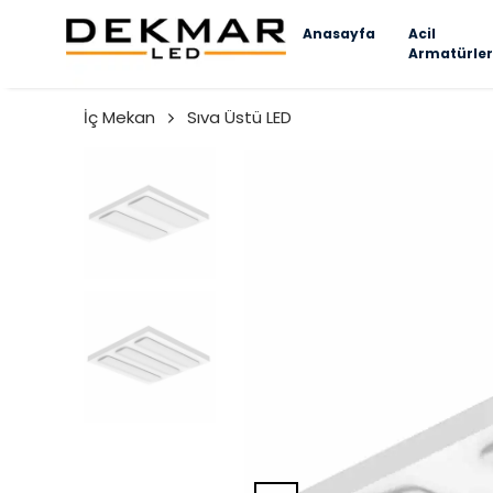
Anasayfa
Acil
Armatürler
İç Mekan
Sıva Üstü LED