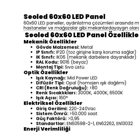
Seoled 60x60 LED Panel
60x60 LED paneller, aydınlatma çözümleri arasında mode
hastaneler ve mağazalar gibi mekanlardayaygın olarak
Seoled 60x60 LED Panel Özellikle
Mekanik Özellikler
Gövde Malzemesi:
Metal
IP Sınıfı:
IP20 (toz girişine karşı koruma sağlar)
IK Sınıfı:
IK06 (mekanik darbelere dayanıklıdır)
RAL Kodu:
9016 (beyaz)
Montaj Tipi:
Sıva üstü
Optik Özellikler
Işık Kaynağı:
Mid Power LED
Difüzör Tipi:
Opal (homojen ışık dağılımı)
CRI (Renk Doğruluğu):
>80
Renk Sıcaklıkları:
3000K, 4000K, 6500K
Işık Açısı:
160°
Elektriksel Özellikler
Giriş Gerilimi:
220-240Vac
Sistem Ömrü:
>50.000 saat
Güç Faktörü:
>0,95
Standartlar:
EN60598-2-1, EN62262, EN13032
Enerji Verimliliği