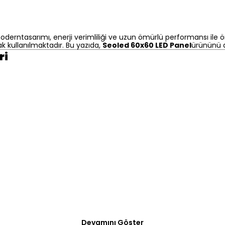
rntasarımı, enerji verimliliği ve uzun ömürlü performansı ile öne
 kullanılmaktadır. Bu yazıda,
Seoled 60x60 LED Panel
ürününü d
ri
Devamını Göster