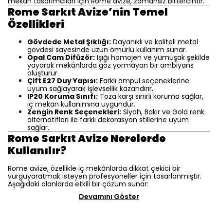
mekân tasarımcıları için Rome avize, zamansız birtercihtir.
Rome Sarkıt Avize’nin Temel
Özellikleri
Gövdede Metal Şıklığı:
Dayanıklı ve kaliteli metal
gövdesi sayesinde uzun ömürlü kullanım sunar.
Opal Cam Difüzör:
Işığı homojen ve yumuşak şekilde
yayarak mekânlarda göz yormayan bir ambiyans
oluşturur.
Çift E27 Duy Yapısı:
Farklı ampul seçeneklerine
uyum sağlayarak işlevsellik kazandırır.
IP20 Koruma Sınıfı:
Toza karşı sınırlı koruma sağlar,
iç mekan kullanımına uygundur.
Zengin Renk Seçenekleri:
Siyah, Bakır ve Gold renk
alternatifleri ile farklı dekorasyon stillerine uyum
sağlar.
Rome Sarkıt Avize Nerelerde
Kullanılır?
Rome avize, özellikle iç mekânlarda dikkat çekici bir
vurguyaratmak isteyen profesyoneller için tasarlanmıştır.
Aşağıdaki alanlarda etkili bir çözüm sunar:
Devamını Göster