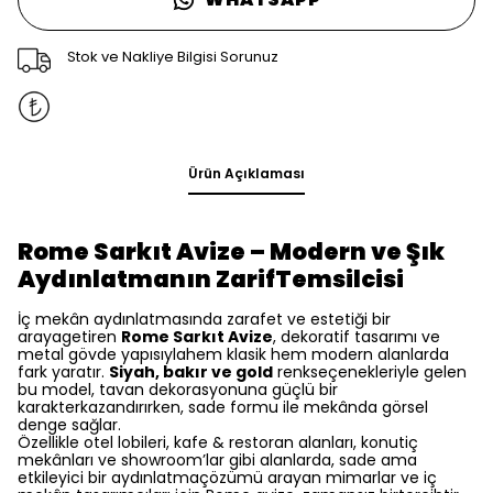
Stok ve Nakliye Bilgisi Sorunuz
Ürün Açıklaması
Rome Sarkıt Avize – Modern ve Şık
Aydınlatmanın ZarifTemsilcisi
İç mekân aydınlatmasında zarafet ve estetiği bir
arayagetiren
Rome Sarkıt Avize
, dekoratif tasarımı ve
metal gövde yapısıylahem klasik hem modern alanlarda
fark yaratır.
Siyah, bakır ve gold
renkseçenekleriyle gelen
bu model, tavan dekorasyonuna güçlü bir
karakterkazandırırken, sade formu ile mekânda görsel
denge sağlar.
Özellikle otel lobileri, kafe & restoran alanları, konutiç
mekânları ve showroom’lar gibi alanlarda, sade ama
etkileyici bir aydınlatmaçözümü arayan mimarlar ve iç