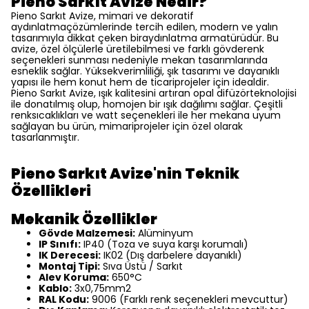
Pieno Sarkıt Avize Nedir?
Pieno Sarkıt Avize, mimari ve dekoratif
aydınlatmaçözümlerinde tercih edilen, modern ve yalın
tasarımıyla dikkat çeken biraydınlatma armatürüdür. Bu
avize, özel ölçülerle üretilebilmesi ve farklı gövderenk
seçenekleri sunması nedeniyle mekan tasarımlarında
esneklik sağlar. Yüksekverimliliği, şık tasarımı ve dayanıklı
yapısı ile hem konut hem de ticariprojeler için idealdir.
Pieno Sarkıt Avize, ışık kalitesini artıran opal difüzörteknolojisi
ile donatılmış olup, homojen bir ışık dağılımı sağlar. Çeşitli
renksıcaklıkları ve watt seçenekleri ile her mekana uyum
sağlayan bu ürün, mimariprojeler için özel olarak
tasarlanmıştır.
Pieno Sarkıt Avize'nin Teknik
Özellikleri
Mekanik Özellikler
Gövde Malzemesi:
Alüminyum
IP Sınıfı:
IP40 (Toza ve suya karşı korumalı)
IK Derecesi:
IK02 (Dış darbelere dayanıklı)
Montaj Tipi:
Sıva Üstü / Sarkıt
Alev Koruma:
650°C
Kablo:
3x0,75mm2
RAL Kodu:
9006 (Farklı renk seçenekleri mevcuttur)