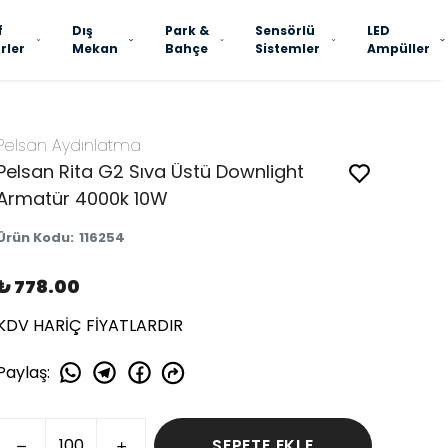
f
Dış
Park &
Sensörlü
LED
rler
Mekan
Bahçe
Sistemler
Ampüller
Pelsan Aydınlatma
Pelsan Rita G2 Sıva Üstü Downlight
Armatür 4000k 10W
Ürün Kodu
:
116254
₺ 778.00
KDV HARİÇ FİYATLARDIR
Paylaş
:
SEPETE EKLE