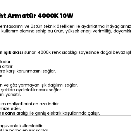
ght Armatür 4000K 10W
erntasarımı ve üstün teknik özellikleri ile aydınlatma ihtiyaçla
ullanım alanına sahip bu ürün, yüksek enerji verimliliği, dayanık
 ışık akısı
sunar. 4000K renk sıcaklığı sayesinde doğal beyaz ışık 
lüdür.
 artırır.
re karşı korunmasını sağlar.
r.
 ve göz yormayan ışık dağılımı sağlar.
n şekilde aydınlatılmasını sağlar.
i yansıtır.
m maliyetlerini en aza indirir.
timize eder.
frekans
aralığı ile geniş elektrik koşullarında çalışır.
güvenle kullanılabilir:
l ve homojen ışık sağlar.