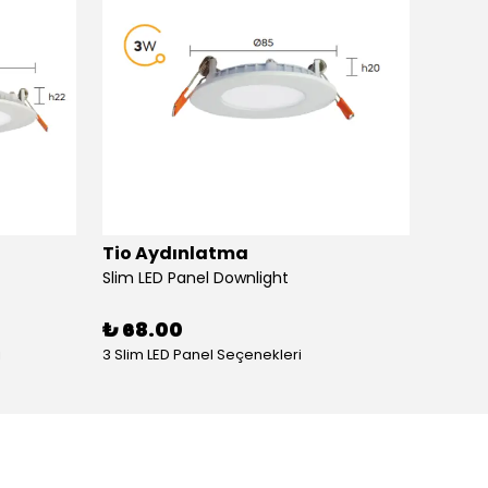
Tio Aydınlatma
Pels
Slim LED Panel Downlight
₺ 68.00
₺ 95
i
3 Slim LED Panel Seçenekleri