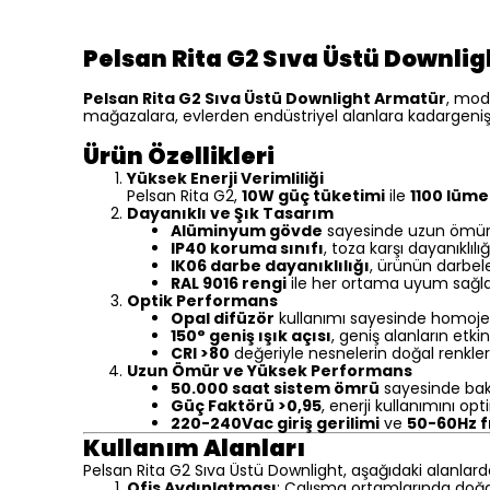
Pelsan Rita G2 Sıva Üstü Downli
Pelsan Rita G2 Sıva Üstü Downlight Armatür
, mod
mağazalara, evlerden endüstriyel alanlara kadargeniş k
Ürün Özellikleri
Yüksek Enerji Verimliliği
Pelsan Rita G2,
10W güç tüketimi
ile
1100 lümen
Dayanıklı ve Şık Tasarım
Alüminyum gövde
sayesinde uzun ömür
IP40 koruma sınıfı
, toza karşı dayanıklılığı
IK06 darbe dayanıklılığı
, ürünün darbele
RAL 9016 rengi
ile her ortama uyum sağla
Optik Performans
Opal difüzör
kullanımı sayesinde homojen
150° geniş ışık açısı
, geniş alanların etki
CRI >80
değeriyle nesnelerin doğal renklerin
Uzun Ömür ve Yüksek Performans
50.000 saat sistem ömrü
sayesinde bakı
Güç Faktörü >0,95
, enerji kullanımını op
220-240Vac giriş gerilimi
ve
50-60Hz 
Kullanım Alanları
Pelsan Rita G2 Sıva Üstü Downlight, aşağıdaki alanlarda
Ofis Aydınlatması
: Çalışma ortamlarında doğa