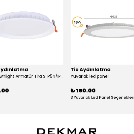
Aydınlatma
Tio Aydınlatma
Pelsan Downlight Armatür Tira S IP54/IP65 4000K 20W
Yuvarlak led panel
.00
₺ 150.00
3 Yuvarlak Led Panel Seçenekler