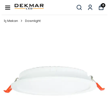
0
İç Mekan
Downlight