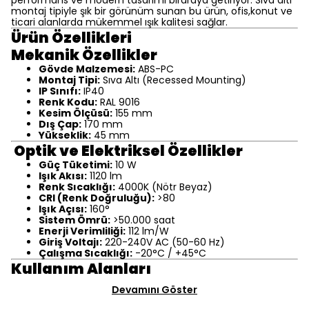
performans ve modern tasarımı biraraya getiriyor. Sıva altı
montaj tipiyle şık bir görünüm sunan bu ürün, ofis,konut ve
ticari alanlarda mükemmel ışık kalitesi sağlar.
Ürün Özellikleri
Mekanik Özellikler
Gövde Malzemesi:
ABS-PC
Montaj Tipi:
Sıva Altı (Recessed Mounting)
IP Sınıfı:
IP40
Renk Kodu:
RAL 9016
Kesim Ölçüsü:
155 mm
Dış Çap:
170 mm
Yükseklik:
45 mm
Optik ve Elektriksel Özellikler
Güç Tüketimi:
10 W
Işık Akısı:
1120 lm
Renk Sıcaklığı:
4000K (Nötr Beyaz)
CRI (Renk Doğruluğu):
>80
Işık Açısı:
160°
Sistem Ömrü:
>50.000 saat
Enerji Verimliliği:
112 lm/W
Giriş Voltajı:
220-240V AC (50-60 Hz)
Çalışma Sıcaklığı:
-20°C / +45°C
Kullanım Alanları
Devamını Göster