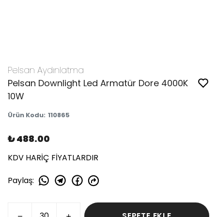
Pelsan Aydınlatma
Pelsan Downlight Led Armatür Dore 4000K
10W
Ürün Kodu
:
110865
₺ 488.00
KDV HARİÇ FİYATLARDIR
Paylaş
:
SEPETE EKLE