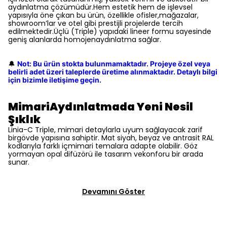
aydınlatma çözümüdür.Hem estetik hem de işlevsel
yapısıyla öne çıkan bu ürün, özellikle ofisler,mağazalar,
showroom’lar ve otel gibi prestijli projelerde tercih
edilmektedir.Üçlü (Triple) yapıdaki lineer formu sayesinde
geniş alanlarda homojenaydınlatma sağlar.
Not: Bu ürün stokta bulunmamaktadır. Projeye özel veya
🔔
belirli adet üzeri taleplerde üretime alınmaktadır. Detaylı bilgi
için bizimle iletişime geçin.
MimariAydınlatmada Yeni Nesil
Şıklık
Linia-C Triple, mimari detaylarla uyum sağlayacak zarif
birgövde yapısına sahiptir. Mat siyah, beyaz ve antrasit RAL
kodlarıyla farklı içmimari temalara adapte olabilir. Göz
yormayan opal difüzörü ile tasarım vekonforu bir arada
sunar.
Devamını Göster