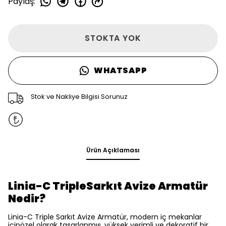
Paylaş
:
STOKTA YOK
WHATSAPP
Stok ve Nakliye Bilgisi Sorunuz
Ürün Açıklaması
Linia-C TripleSarkıt Avize Armatür
Nedir?
Linia-C Triple Sarkıt Avize Armatür, modern iç mekanlar
içinözel olarak tasarlanmış, yüksek verimli ve dekoratif bir