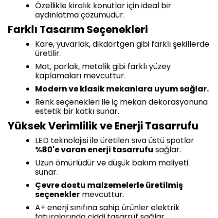
Özellikle kiralık konutlar için ideal bir
aydınlatma çözümüdür.
Farklı Tasarım Seçenekleri
Kare, yuvarlak, dikdörtgen gibi farklı şekillerde
üretilir.
Mat, parlak, metalik gibi farklı yüzey
kaplamaları mevcuttur.
Modern ve klasik mekanlara uyum sağlar.
Renk seçenekleri ile iç mekan dekorasyonuna
estetik bir katkı sunar.
Yüksek Verimlilik ve Enerji Tasarrufu
LED teknolojisi ile üretilen sıva üstü spotlar
%80'e varan enerji tasarrufu
sağlar.
Uzun ömürlüdür ve düşük bakım maliyeti
sunar.
Çevre dostu malzemelerle üretilmiş
seçenekler
mevcuttur.
A+ enerji sınıfına sahip ürünler elektrik
faturalarında ciddi tasarruf sağlar.