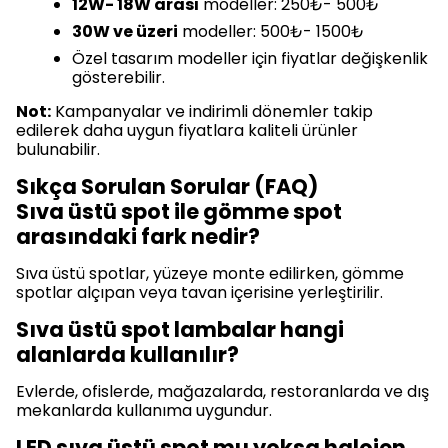
12W- 18W arası
modeller: 250₺- 500₺
30W ve üzeri
modeller: 500₺- 1500₺
Özel tasarım modeller için fiyatlar değişkenlik
gösterebilir.
Not:
Kampanyalar ve indirimli dönemler takip
edilerek daha uygun fiyatlara kaliteli ürünler
bulunabilir.
Sıkça Sorulan Sorular (FAQ)
Sıva üstü spot ile gömme spot
arasındaki fark nedir?
Sıva üstü spotlar, yüzeye monte edilirken, gömme
spotlar alçıpan veya tavan içerisine yerleştirilir.
Sıva üstü spot lambalar hangi
alanlarda kullanılır?
Evlerde, ofislerde, mağazalarda, restoranlarda ve dış
mekanlarda kullanıma uygundur.
LED sıva üstü spot mu yoksa halojen