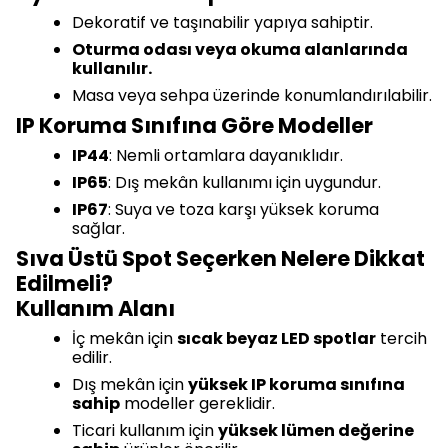
Dekoratif ve taşınabilir yapıya sahiptir.
Oturma odası veya okuma alanlarında
kullanılır.
Masa veya sehpa üzerinde konumlandırılabilir.
IP Koruma Sınıfına Göre Modeller
IP44
: Nemli ortamlara dayanıklıdır.
IP65
: Dış mekân kullanımı için uygundur.
IP67
: Suya ve toza karşı yüksek koruma
sağlar.
Sıva Üstü Spot Seçerken Nelere Dikkat
Edilmeli?
Kullanım Alanı
İç mekân için
sıcak beyaz LED spotlar
tercih
edilir.
Dış mekân için
yüksek IP koruma sınıfına
sahip
modeller gereklidir.
Ticari kullanım için
yüksek lümen değerine