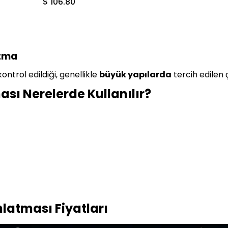
$ 106.80
atma
trol edildiği, genellikle
büyük yapılarda
tercih edilen
sı Nerelerde Kullanılır?
latması Fiyatları