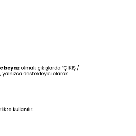
ne beyaz
olmalı; çıkışlarda “ÇIKIŞ /
z, yalnızca destekleyici olarak
ikte kullanılır.