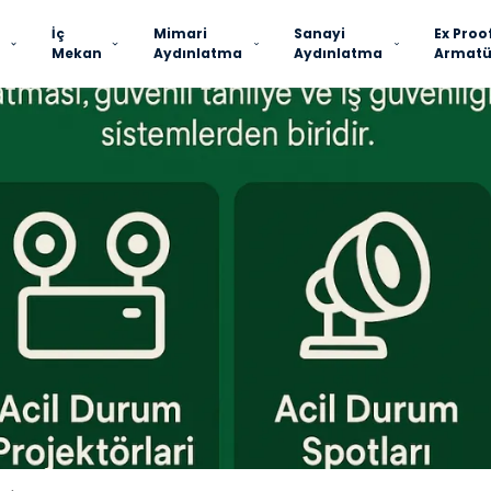
İç
Mimari
Sanayi
Ex Proo
Mekan
Aydınlatma
Aydınlatma
Armatü