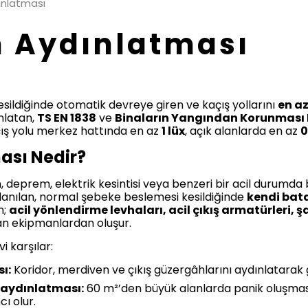
ınlatması
m Aydınlatması
esildiğinde otomatik devreye giren ve kaçış yollarını
en a
nlatan,
TS EN 1838
ve
Binaların Yangından Korunması
açış yolu merkez hattında en az
1 lüx
, açık alanlarda en az
0
ası Nedir?
n, deprem, elektrik kesintisi veya benzeri bir acil durumda bi
ullanılan, normal şebeke beslemesi kesildiğinde
kendi bat
m;
acil yönlendirme levhaları, acil çıkış armatürleri, ş
an ekipmanlardan oluşur.
i karşılar:
ı:
Koridor, merdiven ve çıkış güzergâhlarını aydınlatarak g
 aydınlatması:
60 m²’den büyük alanlarda panik oluşmasın
ı olur.