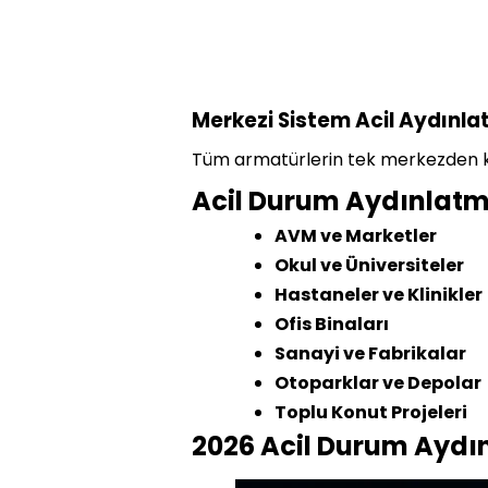
Merkezi Sistem Acil Aydınl
Tüm armatürlerin tek merkezden kon
Acil Durum Aydınlatma
AVM ve Marketler
Okul ve Üniversiteler
Hastaneler ve Klinikler
Ofis Binaları
Sanayi ve Fabrikalar
Otoparklar ve Depolar
Toplu Konut Projeleri
2026 Acil Durum Aydın