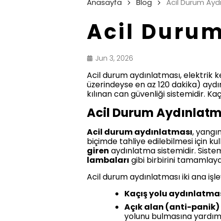
Anasayfa
Blog
Acil Durum Ayd
Acil Duru
Jun 3, 2026
Acil durum aydınlatması, elektrik k
üzerindeyse en az 120 dakika) aydı
kılınan can güvenliği sistemidir. K
Acil Durum Aydınlatm
Acil durum aydınlatması
, yangı
biçimde tahliye edilebilmesi için k
giren
aydınlatma sistemidir. Siste
lambaları
gibi birbirini tamamlay
Acil durum aydınlatması iki ana işlev
Kaçış yolu aydınlatmas
Açık alan (anti-panik)
yolunu bulmasına yardımc