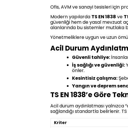
Ofis, AVM ve sanayi tesisleri için p
Modern yapılarda
TS EN 1838
ve
T
güvenliği hem de yasal mevzuat açı
alanlarında bu sistemler mutlaka b
Yönetmeliklere uygun ve uzun ömür
Acil Durum Aydınlat
Güvenli tahliye:
İnsanlar
İş sağlığı ve güvenliği:
Y
önler.
Kesintisiz çalışma:
Şebe
Yangın ve deprem sena
TS EN 1838’e Göre Tekn
Acil durum aydınlatması yalnızca “
sağlandığı standartla belirlenir. TS 
Kriter