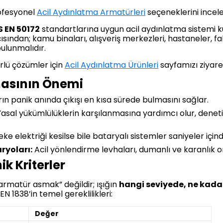
rofesyonel
Acil Aydınlatma Armatürleri
seçeneklerini inceley
S EN 50172
standartlarına uygun acil aydınlatma sistemi k
sından; kamu binaları, alışveriş merkezleri, hastaneler, f
ulunmalıdır.
lü çözümler için
Acil Aydınlatma Ürünleri
sayfamızı ziyaret
masının Önemi
ın panik anında çıkışı en kısa sürede bulmasını sağlar.
asal yükümlülüklerin karşılanmasına yardımcı olur, denet
ke elektriği kesilse bile bataryalı sistemler saniyeler için
ryoları:
Acil yönlendirme levhaları, dumanlı ve karanlık o
ik Kriterler
armatür asmak” değildir; ışığın
hangi seviyede, ne kada
EN 1838’in temel gereklilikleri:
Değer