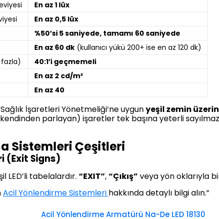
eviyesi
En az 1 lüx
iyesi
En az 0,5 lüx
%50’si 5 saniyede, tamamı 60 saniyede
En az 60 dk
(kullanıcı yükü 200+ ise en az 120 dk)
 fazla)
40:1’i geçmemeli
En az 2 cd/m²
En az 40
 Sağlık İşaretleri Yönetmeliği’ne uygun
yeşil zemin üzeri
lu (kendinden parlayan) işaretler tek başına yeterli sayılma
 Sistemleri Çeşitleri
 (Exit Signs)
il LED’li tabelalardır.
“EXIT”
,
“Çıkış”
veya yön oklarıyla birl
n
Acil Yönlendirme Sistemleri
hakkında detaylı bilgi alın.”
Acil Yönlendirme Armatürü Na-De LED 18130