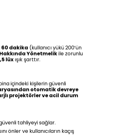
z 60 dakika
(kullanıcı yükü 200’ün
 Hakkında Yönetmelik
ile zorunlu
,5 lüx
ışık şarttır.
na içindeki kişilerin güvenli
aryasından otomatik devreye
arjlı projektörler ve acil durum
üvenli tahliyeyi sağlar.
ı önler ve kullanıcıların kaçış