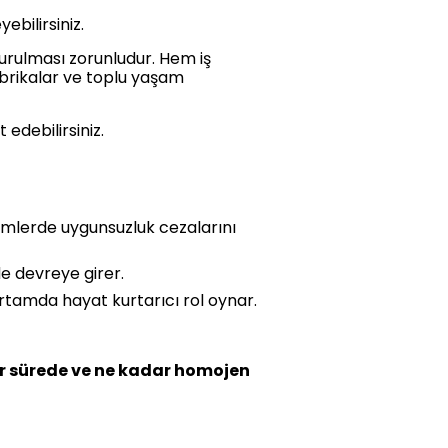
ebilirsiniz.
urulması zorunludur. Hem iş
abrikalar ve toplu yaşam
 edebilirsiniz.
imlerde uygunsuzluk cezalarını
de devreye girer.
rtamda hayat kurtarıcı rol oynar.
r sürede ve ne kadar homojen