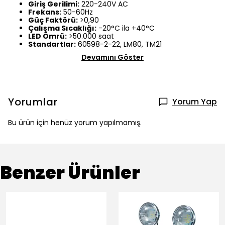
Giriş Gerilimi:
220-240V AC
Frekans:
50-60Hz
Güç Faktörü:
>0,90
Çalışma Sıcaklığı:
-20°C ila +40°C
LED Ömrü:
>50.000 saat
Standartlar:
60598-2-22, LM80, TM21
Devamını Göster
Yorumlar
Yorum Yap
Bu ürün için henüz yorum yapılmamış.
Benzer Ürünler