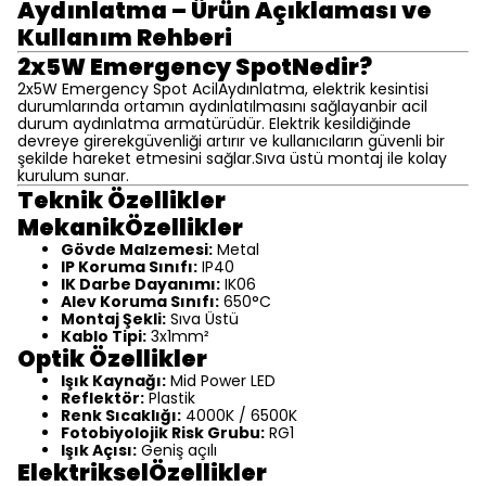
Aydınlatma – Ürün Açıklaması ve
Kullanım Rehberi
2x5W Emergency SpotNedir?
2x5W Emergency Spot AcilAydınlatma, elektrik kesintisi
durumlarında ortamın aydınlatılmasını sağlayanbir acil
durum aydınlatma armatürüdür. Elektrik kesildiğinde
devreye girerekgüvenliği artırır ve kullanıcıların güvenli bir
şekilde hareket etmesini sağlar.Sıva üstü montaj ile kolay
kurulum sunar.
Teknik Özellikler
MekanikÖzellikler
Gövde Malzemesi:
Metal
IP Koruma Sınıfı:
IP40
IK Darbe Dayanımı:
IK06
Alev Koruma Sınıfı:
650°C
Montaj Şekli:
Sıva Üstü
Kablo Tipi:
3x1mm²
Optik Özellikler
Işık Kaynağı:
Mid Power LED
Reflektör:
Plastik
Renk Sıcaklığı:
4000K / 6500K
Fotobiyolojik Risk Grubu:
RG1
Işık Açısı:
Geniş açılı
ElektrikselÖzellikler