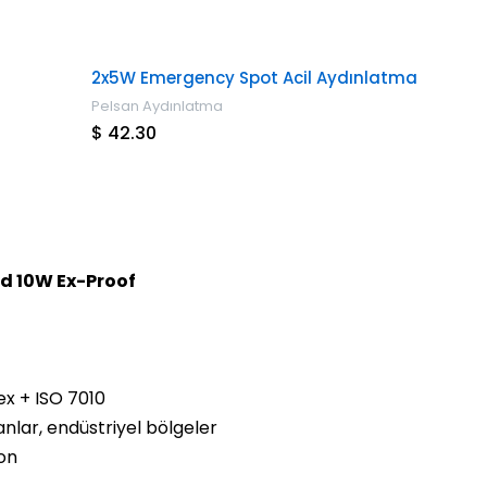
2x5W Emergency Spot Acil Aydınlatma
Pelsan Aydınlatma
$ 42.30
ed 10W Ex-Proof
ex + ISO 7010
anlar, endüstriyel bölgeler
on