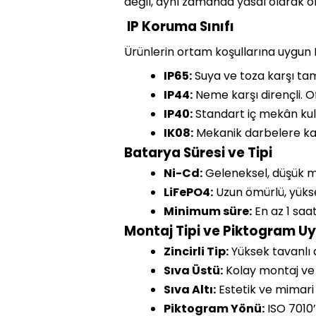
değil, aynı zamanda yasal olarak on
IP Koruma Sınıfı
Ürünlerin ortam koşullarına uygun I
IP65:
Suya ve toza karşı tam
IP44:
Neme karşı dirençli. Of
IP40:
Standart iç mekân kul
IK08:
Mekanik darbelere kar
Batarya Süresi ve Tipi
Ni-Cd:
Geleneksel, düşük ma
LiFePO4:
Uzun ömürlü, yükse
Minimum süre:
En az 1 saat
Montaj Tipi ve Piktogram 
Zincirli Tip:
Yüksek tavanlı 
Sıva Üstü:
Kolay montaj ve 
Sıva Altı:
Estetik ve mimari 
Piktogram Yönü:
ISO 7010’