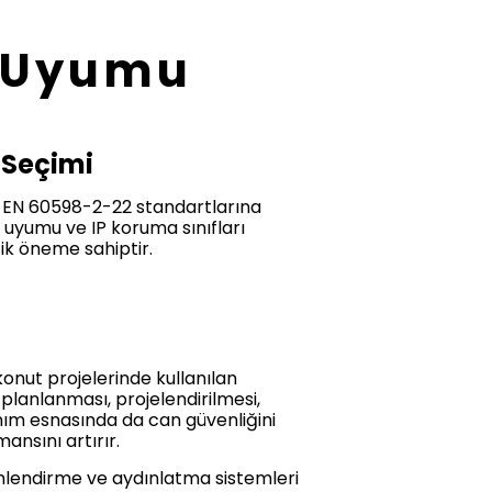
k Uyumu
 Seçimi
TS EN 60598-2-22 standartlarına
 uyumu ve IP koruma sınıfları
tik öneme sahiptir.
 konut projelerinde kullanılan
planlanması, projelendirilmesi,
anım esnasında da can güvenliğini
ansını artırır.
yönlendirme ve aydınlatma sistemleri