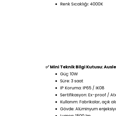
Renk Sıcaklığı: 4000K
✅ Mini Teknik Bilgi Kutusu: Ausl
Güç: 10W
Süre: 3 saat
IP Koruma: IP65 / IK08
Sertifikasyon: Ex-proof / At
Kullanım: Fabrikalar, açık al
Gövde: Alüminyum enjeksiy
Lumen: 1500 lm