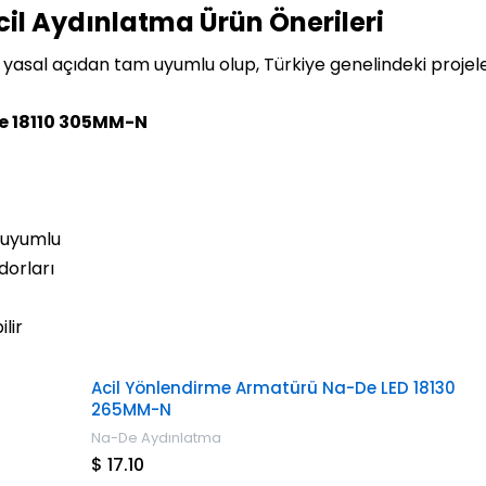
il Aydınlatma Ürün Önerileri
yasal açıdan tam uyumlu olup, Türkiye genelindeki projel
De 18110 305MM-N
8 uyumlu
idorları
lir
Acil Yönlendirme Armatürü Na-De LED 18130
265MM-N
Na-De Aydınlatma
$ 17.10