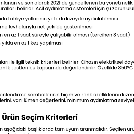
mlanan ve son olarak 2021’de güncellenen bu yönetmelik, 
arı belirler. Acil aydınlatma sistemleri için şu zorunlulukl
da tahliye yollarının yeterli düzeyde aydınlatılması
dirme levhalarıyla net şekilde gösterilmesi
n en az 1 saat süreyle çalışabilir olması (tercihen 3 saat)
 yılda en az 1 kez yapılması
ı
ı ile ilgili teknik kriterleri belirler. Cihazın elektriksel 
nlik testleri bu kapsamda değerlendirilir. Özellikle 850°C
nlendirme sembollerinin biçim ve renk özelliklerini düzenl
lerini, yani lümen değerlerini, minimum aydınlatma seviyele
Ürün Seçim Kriterleri
ken aşağıdaki başlıklarda tam uyum aranmalıdır. Seçilen ür