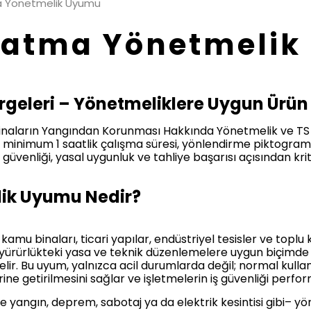
ma Yönetmelik Uyumu
nlatma Yönetmeli
rgeleri – Yönetmeliklere Uygun Ürün
an Binaların Yangından Korunması Hakkında Yönetmelik ve 
 minimum 1 saatlik çalışma süresi, yönlendirme piktogram
güvenliği, yasal uygunluk ve tahliye başarısı açısından kri
ik Uyumu Nedir?
; kamu binaları, ticari yapılar, endüstriyel tesisler ve toplu
, yürürlükteki yasa ve teknik düzenlemelere uygun biçimde 
elir. Bu uyum, yalnızca acil durumlarda değil; normal kull
ine getirilmesini sağlar ve işletmelerin iş güvenliği perform
e yangın, deprem, sabotaj ya da elektrik kesintisi gibi– 