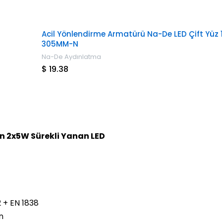
Acil Yönlendirme Armatürü Na-De LED Çift Yüz 
305MM-N
Na-De Aydınlatma
$ 19.38
an 2x5W Sürekli Yanan LED
 + EN 1838
n