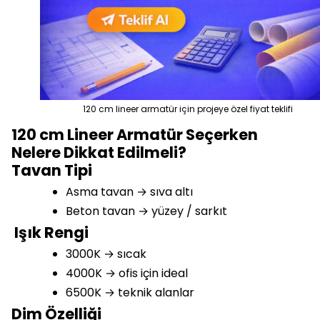
120 cm lineer armatür için projeye özel fiyat teklifi
120 cm Lineer Armatür Seçerken
Nelere Dikkat Edilmeli?
Tavan Tipi
Asma tavan → sıva altı
Beton tavan → yüzey / sarkıt
Işık Rengi
3000K → sıcak
4000K → ofis için ideal
6500K → teknik alanlar
Dim Özelliği