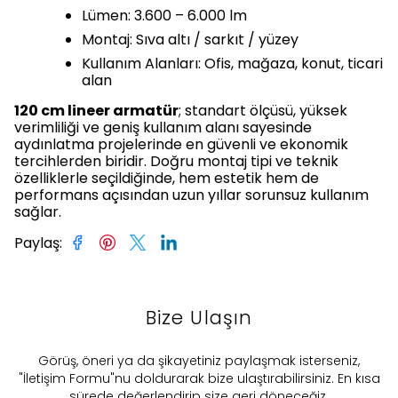
Lümen: 3.600 – 6.000 lm
Montaj: Sıva altı / sarkıt / yüzey
Kullanım Alanları: Ofis, mağaza, konut, ticari
alan
120 cm lineer armatür
; standart ölçüsü, yüksek
verimliliği ve geniş kullanım alanı sayesinde
aydınlatma projelerinde en güvenli ve ekonomik
tercihlerden biridir. Doğru montaj tipi ve teknik
özelliklerle seçildiğinde, hem estetik hem de
performans açısından uzun yıllar sorunsuz kullanım
sağlar.
Paylaş
:
Bize Ulaşın
​Görüş, öneri ya da şikayetiniz paylaşmak isterseniz,
"İletişim Formu"nu doldurarak bize ulaştırabilirsiniz. En kısa
sürede değerlendirip size geri döneceğiz.