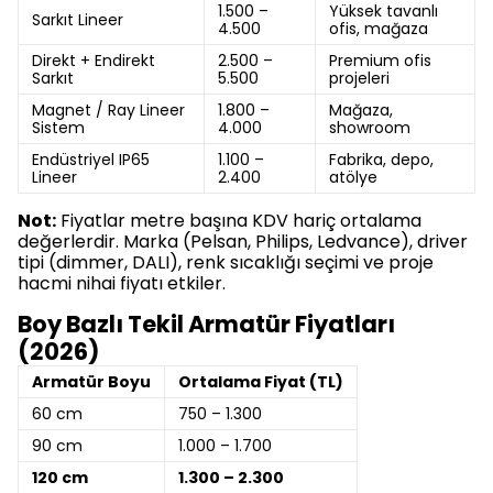
1.500 –
Yüksek tavanlı
Sarkıt Lineer
4.500
ofis, mağaza
Direkt + Endirekt
2.500 –
Premium ofis
Sarkıt
5.500
projeleri
Magnet / Ray Lineer
1.800 –
Mağaza,
Sistem
4.000
showroom
Endüstriyel IP65
1.100 –
Fabrika, depo,
Lineer
2.400
atölye
Not:
Fiyatlar metre başına KDV hariç ortalama
değerlerdir. Marka (Pelsan, Philips, Ledvance), driver
tipi (dimmer, DALI), renk sıcaklığı seçimi ve proje
hacmi nihai fiyatı etkiler.
Boy Bazlı Tekil Armatür Fiyatları
(2026)
Armatür Boyu
Ortalama Fiyat (TL)
60 cm
750 – 1.300
90 cm
1.000 – 1.700
120 cm
1.300 – 2.300