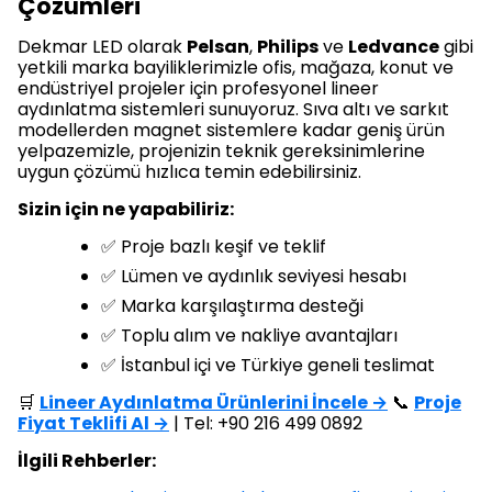
Çözümleri
Dekmar LED olarak
Pelsan
,
Philips
ve
Ledvance
gibi
yetkili marka bayiliklerimizle ofis, mağaza, konut ve
endüstriyel projeler için profesyonel lineer
aydınlatma sistemleri sunuyoruz. Sıva altı ve sarkıt
modellerden magnet sistemlere kadar geniş ürün
yelpazemizle, projenizin teknik gereksinimlerine
uygun çözümü hızlıca temin edebilirsiniz.
Sizin için ne yapabiliriz:
✅ Proje bazlı keşif ve teklif
✅ Lümen ve aydınlık seviyesi hesabı
✅ Marka karşılaştırma desteği
✅ Toplu alım ve nakliye avantajları
✅ İstanbul içi ve Türkiye geneli teslimat
🛒
Lineer Aydınlatma Ürünlerini İncele →
📞
Proje
Fiyat Teklifi Al →
| Tel: +90 216 499 0892
İlgili Rehberler: