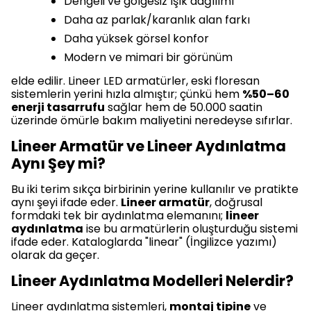
Dengeli ve gölgesiz ışık dağılımı
Daha az parlak/karanlık alan farkı
Daha yüksek görsel konfor
Modern ve mimari bir görünüm
elde edilir. Lineer LED armatürler, eski floresan
sistemlerin yerini hızla almıştır; çünkü hem
%50–60
enerji tasarrufu
sağlar hem de 50.000 saatin
üzerinde ömürle bakım maliyetini neredeyse sıfırlar.
Lineer Armatür ve Lineer Aydınlatma
Aynı Şey mi?
Bu iki terim sıkça birbirinin yerine kullanılır ve pratikte
aynı şeyi ifade eder.
Lineer armatür
, doğrusal
formdaki tek bir aydınlatma elemanını;
lineer
aydınlatma
ise bu armatürlerin oluşturduğu sistemi
ifade eder. Kataloglarda "linear" (İngilizce yazımı)
olarak da geçer.
Lineer Aydınlatma Modelleri Nelerdir?
Lineer aydınlatma sistemleri,
montaj tipine
ve