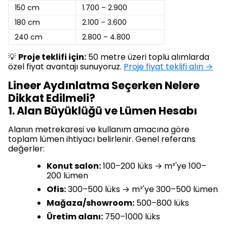
150 cm
1.700 – 2.900
180 cm
2.100 – 3.600
240 cm
2.800 – 4.800
💡
Proje teklifi için:
50 metre üzeri toplu alımlarda
özel fiyat avantajı sunuyoruz.
Proje fiyat teklifi alın →
Lineer Aydınlatma Seçerken Nelere
Dikkat Edilmeli?
1. Alan Büyüklüğü ve Lümen Hesabı
Alanın metrekaresi ve kullanım amacına göre
toplam lümen ihtiyacı belirlenir. Genel referans
değerler:
Konut salon:
100–200 lüks → m²'ye 100–
200 lümen
Ofis:
300–500 lüks → m²'ye 300–500 lümen
Mağaza/showroom:
500–800 lüks
Üretim alanı:
750–1000 lüks