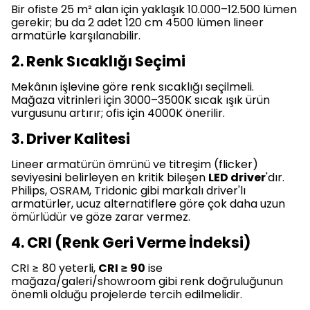
Bir ofiste 25 m² alan için yaklaşık 10.000–12.500 lümen
gerekir; bu da 2 adet 120 cm 4500 lümen lineer
armatürle karşılanabilir.
2. Renk Sıcaklığı Seçimi
Mekânın işlevine göre renk sıcaklığı seçilmeli.
Mağaza vitrinleri için 3000–3500K sıcak ışık ürün
vurgusunu artırır; ofis için 4000K önerilir.
3. Driver Kalitesi
Lineer armatürün ömrünü ve titreşim (flicker)
seviyesini belirleyen en kritik bileşen
LED driver
'dır.
Philips, OSRAM, Tridonic gibi markalı driver'lı
armatürler, ucuz alternatiflere göre çok daha uzun
ömürlüdür ve göze zarar vermez.
4. CRI (Renk Geri Verme İndeksi)
CRI ≥ 80 yeterli,
CRI ≥ 90
ise
mağaza/galeri/showroom gibi renk doğruluğunun
önemli olduğu projelerde tercih edilmelidir.