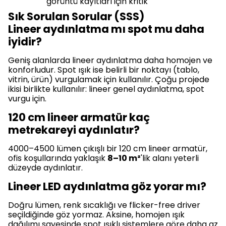
görüntü kayıtları için kritik
Sık Sorulan Sorular (SSS)
Lineer aydınlatma mı spot mu daha
iyidir?
Geniş alanlarda lineer aydınlatma daha homojen ve
konforludur. Spot ışık ise belirli bir noktayı (tablo,
vitrin, ürün) vurgulamak için kullanılır. Çoğu projede
ikisi birlikte kullanılır: lineer genel aydınlatma, spot
vurgu için.
120 cm lineer armatür kaç
metrekareyi aydınlatır?
4000–4500 lümen çıkışlı bir 120 cm lineer armatür,
ofis koşullarında yaklaşık
8–10 m²
'lik alanı yeterli
düzeyde aydınlatır.
Lineer LED aydınlatma göz yorar mı?
Doğru lümen, renk sıcaklığı ve flicker-free driver
seçildiğinde göz yormaz. Aksine, homojen ışık
dağılımı sayesinde spot ışıklı sistemlere göre daha az