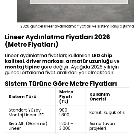
2026 güncel lineer aydınlatma fiyatları ve sistem karşılaştırm
Lineer Aydınlatma Fiyatları 2026
(Metre Fiyatları)
Lineer aydınlatma fiyatları; kullanılan
LED chip
kalitesi
,
driver markası
,
armatür uzunluğu
ve
montaj tipine
göre değişir. Aşağıda 2026 yılı için
güncel ortalama fiyat aralıkları yer almaktadır.
Sistem Türüne Göre Metre Fiyatları
Metre
Kullanım
Sistem Türü
Fiyatı
Önerisi
(TL)
Standart Yüzey
900 –
Konut, küçük ofis
Montaj Lineer LED
1.800
Sıva Altı (Gömme)
1.200 –
Asma tavan
Lineer
3.000
projeleri