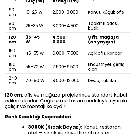
Güç (W)
Aralığı (lm)
60
18–25 W
2.000–3.000
Konut, küçük ofis
cm
90
Toplantı odası,
25–35 W
3.000–4.500
cm
butik
120
35–45
4.500–
Ofis, mağaza
cm
W
6.000
(en yaygın)
150
45–55 W
6.000–7.500
Açık ofis, koridor
cm
180
Endüstriyel, geniş
55–70 W
7.500–9.500
cm
alan
240
70–90 W
9.500–12.000
Depo, fabrika
cm
120 cm
, ofis ve mağaza projelerinde standart kabul
edilen ölçüdür. Çoğu asma tavan modülüyle uyumlu
çalışır ve montajı kolaydır.
Renk Sıcaklığı Seçenekleri
3000K (Sıcak Beyaz):
Konut, restoran,
otel — sıcak ve davetkar atmosfer