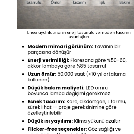
Lineer aydınlatmanın enerji tasarrufu ve modern tasarım
avantajları
Modern mimari görünüm:
Tavanın bir
parçasına dönüşür
Enerji verimliliği:
Floresana göre %50–60,
akkor lambaya göre %85 tasarruf
Uzun ömür:
50.000 saat (≈10 yıl ortalama
kullanım)
Düşük bakım maliyeti:
LED ömrü
boyunca lamba değişimi gerekmez
Esnek tasarım:
Kare, dikdörtgen, L formu,
sürekli hat — proje gereksinimine göre
özelleştirilebilir
Düşük ısı yayılımı:
Klima yükünü azaltır
Flicker-free seçenekler:
Göz sağlığı ve