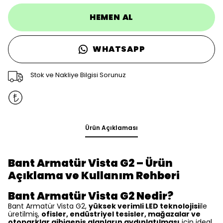
HEMEN AL
WHATSAPP
Stok ve Nakliye Bilgisi Sorunuz
Ürün Açıklaması
Bant Armatür Vista G2 – Ürün
Açıklama ve Kullanım Rehberi
Bant Armatür Vista G2 Nedir?
Bant Armatür Vista G2,
yüksek verimli LED teknolojisi
ile
üretilmiş,
ofisler, endüstriyel tesisler, mağazalar ve
otoparklar gibigeniş alanların aydınlatılması
için ideal