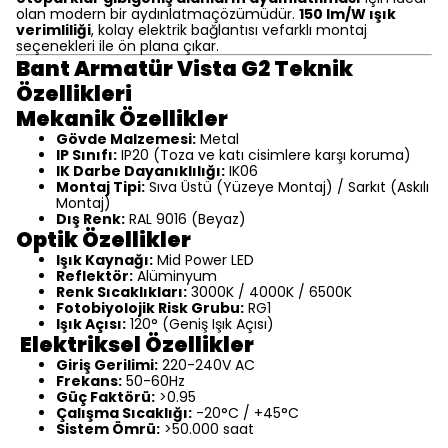
olan modern bir aydınlatmaçözümüdür.
150 lm/W ışık
verimliliği
, kolay elektrik bağlantısı vefarklı montaj
seçenekleri ile ön plana çıkar.
Bant Armatür Vista G2 Teknik
Özellikleri
Mekanik Özellikler
Gövde Malzemesi:
Metal
IP Sınıfı:
IP20 (Toza ve katı cisimlere karşı koruma)
IK Darbe Dayanıklılığı:
IK06
Montaj Tipi:
Sıva Üstü (Yüzeye Montaj) / Sarkıt (Askılı
Montaj)
Dış Renk:
RAL 9016 (Beyaz)
Optik Özellikler
Işık Kaynağı:
Mid Power LED
Reflektör:
Alüminyum
Renk Sıcaklıkları:
3000K / 4000K / 6500K
Fotobiyolojik Risk Grubu:
RG1
Işık Açısı:
120° (Geniş Işık Açısı)
Elektriksel Özellikler
Giriş Gerilimi:
220-240V AC
Frekans:
50-60Hz
Güç Faktörü:
>0.95
Çalışma Sıcaklığı:
-20°C / +45°C
Sistem Ömrü:
>50.000 saat