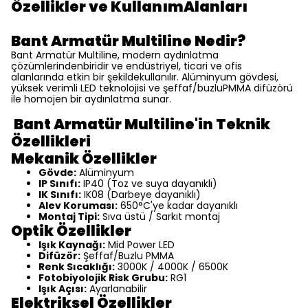
Özellikler ve KullanımAlanları
Bant Armatür Multiline Nedir?
Bant Armatür Multiline, modern aydınlatma
çözümlerindenbiridir ve endüstriyel, ticari ve ofis
alanlarında etkin bir şekildekullanılır. Alüminyum gövdesi,
yüksek verimli LED teknolojisi ve şeffaf/buzluPMMA difüzörü
ile homojen bir aydınlatma sunar.
Bant Armatür Multiline'in Teknik
Özellikleri
Mekanik Özellikler
Gövde:
Alüminyum
IP Sınıfı:
IP40 (Toz ve suya dayanıklı)
IK Sınıfı:
IK08 (Darbeye dayanıklı)
Alev Koruması:
650°C'ye kadar dayanıklı
Montaj Tipi:
Sıva üstü / Sarkıt montaj
Optik Özellikler
Işık Kaynağı:
Mid Power LED
Difüzör:
Şeffaf/Buzlu PMMA
Renk Sıcaklığı:
3000K / 4000K / 6500K
Fotobiyolojik Risk Grubu:
RG1
Işık Açısı:
Ayarlanabilir
Elektriksel Özellikler