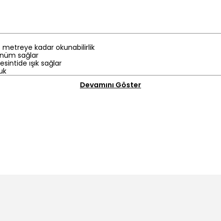
28 metreye kadar okunabilirlik
ünüm sağlar
sintide ışık sağlar
uk
Devamını Göster