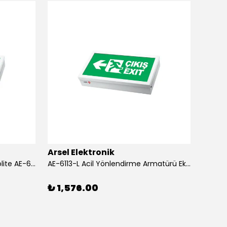
Arsel Elektronik
Pels
Acil Yönlendirme Armatürü Ekolite AE-6213-L
AE-6113-L Acil Yönlendirme Armatürü Ekolite
₺ 1,576.00
₺ 34