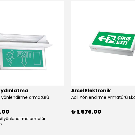
Aydınlatma
Arsel Elektronik
il yönlendirme armatürü
5.00
₺ 1,576.00
cil yönlendirme armatür
i