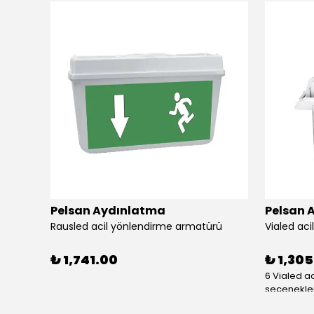
Pelsan Aydınlatma
Pelsan 
VIALED Sıva Üstü Acil Yönlendirme Armatürü – 3W 6500K LED
Rausled acil yönlendirme armatürü
Vialed ac
₺ 1,741.00
₺ 1,30
6 Vialed a
seçenekler