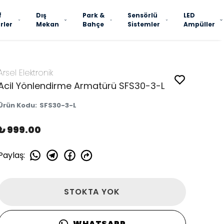
f
Dış
Park &
Sensörlü
LED
rler
Mekan
Bahçe
Sistemler
Ampüller
Arsel Elektronik
Acil Yönlendirme Armatürü SFS30-3-L
Ürün Kodu
:
SFS30-3-L
₺ 999.00
Paylaş
:
STOKTA YOK
WHATSAPP