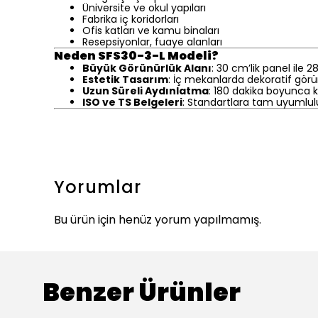
Üniversite ve okul yapıları
Fabrika iç koridorları
Ofis katları ve kamu binaları
Resepsiyonlar, fuaye alanları
Neden SFS30-3-L Modeli?
Büyük Görünürlük Alanı
: 30 cm’lik panel ile 
Estetik Tasarım
: İç mekanlarda dekoratif gör
Uzun Süreli Aydınlatma
: 180 dakika boyunca ke
ISO ve TS Belgeleri
: Standartlara tam uyumlul
Yorumlar
Bu ürün için henüz yorum yapılmamış.
Benzer Ürünler