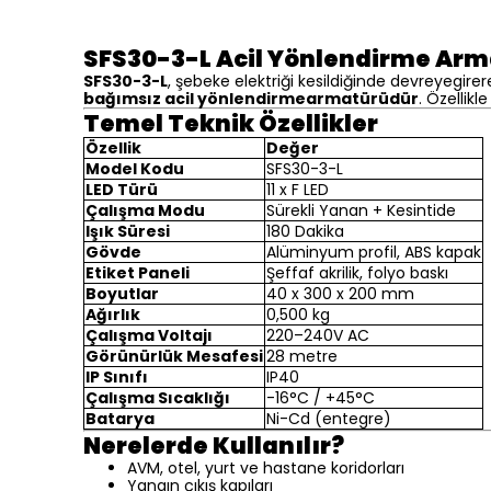
SFS30-3-L Acil Yönlendirme Arm
SFS30-3-L
, şebeke elektriği kesildiğinde devreyegire
bağımsız acil yönlendirmearmatürüdür
. Özellikl
Temel Teknik Özellikler
Özellik
Değer
Model Kodu
SFS30-3-L
LED Türü
11 x F LED
Çalışma Modu
Sürekli Yanan + Kesintide
Işık Süresi
180 Dakika
Gövde
Alüminyum profil, ABS kapak
Etiket Paneli
Şeffaf akrilik, folyo baskı
Boyutlar
40 x 300 x 200 mm
Ağırlık
0,500 kg
Çalışma Voltajı
220–240V AC
Görünürlük Mesafesi
28 metre
IP Sınıfı
IP40
Çalışma Sıcaklığı
-16°C / +45°C
Batarya
Ni-Cd (entegre)
Nerelerde Kullanılır?
AVM, otel, yurt ve hastane koridorları
Yangın çıkış kapıları