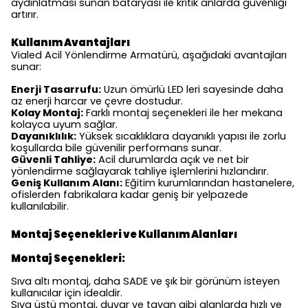
aydınlatması sunan bataryası ile kritik anlarda güvenliği
artırır.
Kullanım Avantajları
Vialed Acil Yönlendirme Armatürü, aşağıdaki avantajları
sunar:
Enerji Tasarrufu:
Uzun ömürlü LED leri sayesinde daha
az enerji harcar ve çevre dostudur.
Kolay Montaj:
Farklı montaj seçenekleri ile her mekana
kolayca uyum sağlar.
Dayanıklılık:
Yüksek sıcaklıklara dayanıklı yapısı ile zorlu
koşullarda bile güvenilir performans sunar.
Güvenli Tahliye:
Acil durumlarda açık ve net bir
yönlendirme sağlayarak tahliye işlemlerini hızlandırır.
Geniş Kullanım Alanı:
Eğitim kurumlarından hastanelere,
ofislerden fabrikalara kadar geniş bir yelpazede
kullanılabilir.
Montaj Seçenekleri ve Kullanım Alanları
Montaj Seçenekleri:
Sıva altı montaj, daha SADE ve şık bir görünüm isteyen
kullanıcılar için idealdir.
Sıva üstü montaj, duvar ve tavan gibi alanlarda hızlı ve