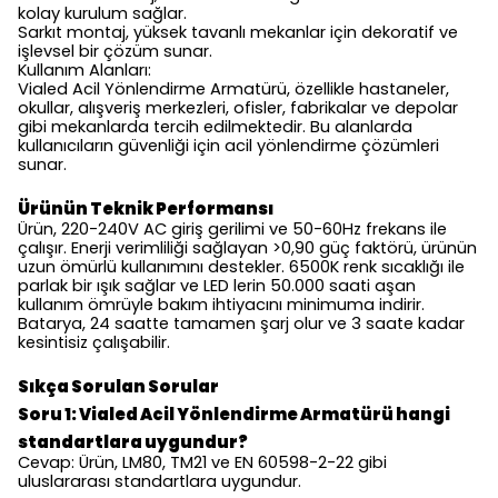
kolay kurulum sağlar.
Sarkıt montaj, yüksek tavanlı mekanlar için dekoratif ve
işlevsel bir çözüm sunar.
Kullanım Alanları:
Vialed Acil Yönlendirme Armatürü, özellikle hastaneler,
okullar, alışveriş merkezleri, ofisler, fabrikalar ve depolar
gibi mekanlarda tercih edilmektedir. Bu alanlarda
kullanıcıların güvenliği için acil yönlendirme çözümleri
sunar.
Ürünün Teknik Performansı
Ürün, 220-240V AC giriş gerilimi ve 50-60Hz frekans ile
çalışır. Enerji verimliliği sağlayan >0,90 güç faktörü, ürünün
uzun ömürlü kullanımını destekler. 6500K renk sıcaklığı ile
parlak bir ışık sağlar ve LED lerin 50.000 saati aşan
kullanım ömrüyle bakım ihtiyacını minimuma indirir.
Batarya, 24 saatte tamamen şarj olur ve 3 saate kadar
kesintisiz çalışabilir.
Sıkça Sorulan Sorular
Soru 1: Vialed Acil Yönlendirme Armatürü hangi
standartlara uygundur?
Cevap: Ürün, LM80, TM21 ve EN 60598-2-22 gibi
uluslararası standartlara uygundur.