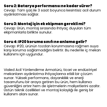
Soru 2: Batarya performansı ne kadar sürer?
Cevap: Tam şarj ile 3 saat boyunca kesintisiz acil durum
aydınlatması sağlar.
Soru 3: Montaj için ek ekipman gerekli mi?
Cevap: Ürün, montaj sırasında ihtiyaç duyulan tüm
ekipmanlarla birlikte sunulur.
Soru 4: IP20 koruma sınıfı ne anlama gelir?
Cevap: IP20, ürünün tozdan korunmasına rağmen suya
karşı koruma sağlamadığını belirtir. Bu nedenle iç mekan
kullanımı için uygundur.
Vialed Acil Yönlendirme Armatürü, ticari ve endüstriyel
mekanların aydınlatma ihtiyaçlarına etkili bir çözüm
sunar. Yüksek performans, dayanıklılık ve enerji
tasarrufunu bir araya getiren bu ürün, hem kullanıcı
güvenliğini artırır hem de işletmelerin maliyetlerini azaltır.
Üstün teknik özellikleri ve montaj kolaylığı ile geniş bir
kullanım alanı sunar.