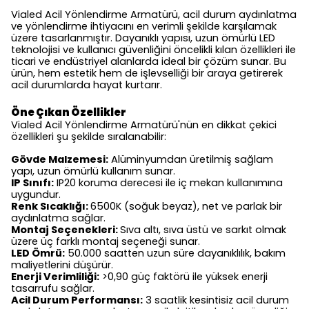
Vialed Acil Yönlendirme Armatürü, acil durum aydınlatma
ve yönlendirme ihtiyacını en verimli şekilde karşılamak
üzere tasarlanmıştır. Dayanıklı yapısı, uzun ömürlü LED
teknolojisi ve kullanıcı güvenliğini öncelikli kılan özellikleri ile
ticari ve endüstriyel alanlarda ideal bir çözüm sunar. Bu
ürün, hem estetik hem de işlevselliği bir araya getirerek
acil durumlarda hayat kurtarır.
Öne Çıkan Özellikler
Vialed Acil Yönlendirme Armatürü'nün en dikkat çekici
özellikleri şu şekilde sıralanabilir:
Gövde Malzemesi:
Alüminyumdan üretilmiş sağlam
yapı, uzun ömürlü kullanım sunar.
IP Sınıfı:
IP20 koruma derecesi ile iç mekan kullanımına
uygundur.
Renk Sıcaklığı:
6500K (soğuk beyaz), net ve parlak bir
aydınlatma sağlar.
Montaj Seçenekleri:
Sıva altı, sıva üstü ve sarkıt olmak
üzere üç farklı montaj seçeneği sunar.
LED Ömrü:
50.000 saatten uzun süre dayanıklılık, bakım
maliyetlerini düşürür.
Enerji Verimliliği:
>0,90 güç faktörü ile yüksek enerji
tasarrufu sağlar.
Acil Durum Performansı:
3 saatlik kesintisiz acil durum