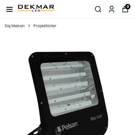
0
Dış Mekan
Projektörler