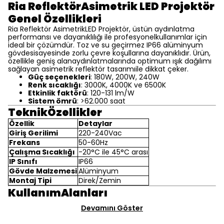
Ria ReflektörAsimetrik LED Projektör
Genel Özellikleri
Ria Reflektör AsimetrikLED Projektör, üstün aydınlatma
performansı ve dayanıklılığı ile profesyonelkullanımlar için
ideal bir çözümdür. Toz ve su geçirmez IP66 alüminyum
gövdesisayesinde zorlu çevre koşullarına dayanıklıdır. Ürün,
özellikle geniş alanaydınlatmalarında optimum ışık dağılımı
sağlayan asimetrik reflektör tasarımıile dikkat çeker.
Güç seçenekleri
: 180W, 200W, 240W
Renk sıcaklığı
: 3000K, 4000K ve 6500K
Etkinlik faktörü
: 120-131 lm/W
Sistem ömrü
: >62.000 saat
TeknikÖzellikler
Özellik
Detaylar
Giriş Gerilimi
220-240Vac
Frekans
50-60Hz
Çalışma Sıcaklığı
-20°C ile 45°C arası
IP Sınıfı
IP66
Gövde Malzemesi
Alüminyum
Montaj Tipi
Direk/Zemin
KullanımAlanları
Devamını Göster