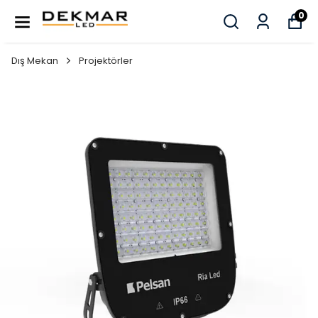
0
Dış Mekan
Projektörler