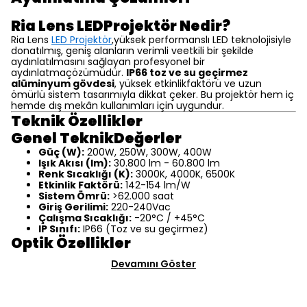
Ria Lens LEDProjektör Nedir?
Ria Lens
LED Projektör
,yüksek performanslı LED teknolojisiyle
donatılmış, geniş alanların verimli veetkili bir şekilde
aydınlatılmasını sağlayan profesyonel bir
aydınlatmaçözümüdür.
IP66 toz ve su geçirmez
alüminyum gövdesi
, yüksek etkinlikfaktörü ve uzun
ömürlü sistem tasarımıyla dikkat çeker. Bu projektör hem iç
hemde dış mekân kullanımları için uygundur.
Teknik Özellikler
Genel TeknikDeğerler
Güç (W):
200W, 250W, 300W, 400W
Işık Akısı (lm):
30.800 lm - 60.800 lm
Renk Sıcaklığı (K):
3000K, 4000K, 6500K
Etkinlik Faktörü:
142-154 lm/W
Sistem Ömrü:
>62.000 saat
Giriş Gerilimi:
220-240Vac
Çalışma Sıcaklığı:
-20°C / +45°C
IP Sınıfı:
IP66 (Toz ve su geçirmez)
Optik Özellikler
Devamını Göster