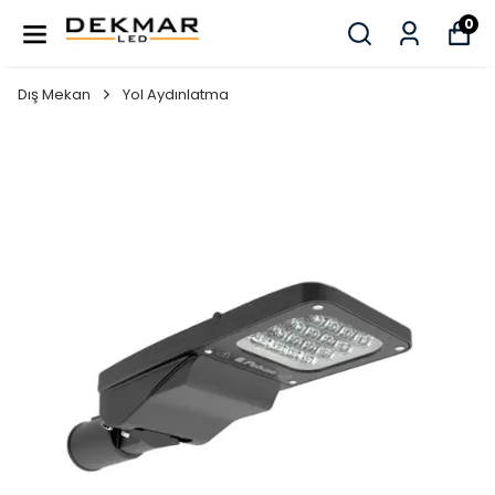
0
Dış Mekan
Yol Aydınlatma