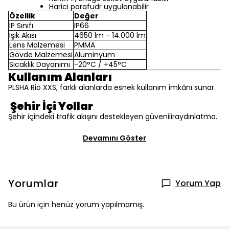
Harici parafudr uygulanabilir
Özellik
Değer
IP Sınıfı
IP66
Işık Akısı
4650 lm - 14.000 lm
Lens Malzemesi
PMMA
Gövde Malzemesi
Alüminyum
Sıcaklık Dayanımı
-20°C / +45°C
Kullanım Alanları
PLSHA Rio XXS, farklı alanlarda esnek kullanım imkânı sunar.
Şehir İçi Yollar
Şehir içindeki trafik akışını destekleyen güveniliraydınlatma.
Devamını Göster
Yorumlar
Yorum Yap
Bu ürün için henüz yorum yapılmamış.