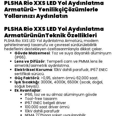
PLSHA Rio XXS LED Yol Aydınlatma
Armatürü- YenilikçiÇözümlerle
Yollarınızı Aydınlatın
PLSHA Rio XXS LED Yol Aydınlatma
ArmatürününTeknik Özellikleri
PLSHA Rio XXS LED Yol Aydınlatma Armatürü, modern
şehirlerinenerji tasarrufu ve çevresel sürdürülebilirlik
hedeflerini destekleyen özeltasarımlarıyla dikkat çeker.
Gövde Malzemesi
: Toz ve suya dayanıklı alüminyum
(IP66).
Lens ve Difüzör
: Temperli cam ve PMMA lens ile
simetrik/asimetrik aydınlatma.
Elektriksel Koruma
: 10kV dahili parafudr, IP67 ENEC
sertifikalı sürücü.
Güç Faktörü
: >0,95, sistem ömrü 62.000 saat.
İşık Sıcaklığı
: 3000K, 4000K, 6500K (sıcak, doğal,
soğuk beyaz).
Ek Avantajlar
:
IP66, toz ve su almaz alüminyum gövde
Tool-free tasarım
IP67 ENEC belgeli driver
100.000 saat driver ömrü
10kV dahili parafudr
NEMA 7/Zhaga soket uygulanabilir