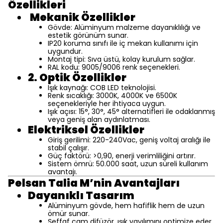
Özellikleri
Mekanik Özellikler
Gövde: Alüminyum malzeme dayanıklılığı ve
estetik görünüm sunar.
IP20 koruma sınıfı ile iç mekan kullanımı için
uygundur.
Montaj tipi: Sıva üstü, kolay kurulum sağlar.
RAL kodu: 9005/9006 renk seçenekleri.
2. Optik Özellikler
Işık kaynağı: COB LED teknolojisi.
Renk sıcaklığı: 3000K, 4000K ve 6500K
seçenekleriyle her ihtiyaca uygun.
Işık açısı: 15°, 30°, 45° alternatifleri ile odaklanmış
veya geniş alan aydınlatması.
Elektriksel Özellikler
Giriş gerilimi: 220-240Vac, geniş voltaj aralığı ile
stabil çalışır.
Güç faktörü: >0,90, enerji verimliliğini artırır.
Sistem ömrü: 50.000 saat, uzun süreli kullanım
avantajı.
Pelsan Talia M’nin Avantajları
Dayanıklı Tasarım
Alüminyum gövde, hem hafiflik hem de uzun
ömür sunar.
Şeffaf cam difüzör, ışık yayılımını optimize eder