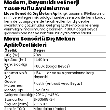
Modern, Dayanıklı veEnerji
Tasarruflu Aydınlatma
Mova Sensörlü Dış Mekan Aplik
, şık tasarımı, IP54koruma
sınıfı ve entegre mikrodalga hareket sensörü ile hem konut
hem de ticariprojelerde tercih edilen bir dış cephe
aydınlatma çözümüdür. Gelişmiş LEDteknolojisi ile enerji
verimliliğini maksimuma çıkarırken, 4000K doğal beyaz
ışığısayesinde net ve konforlu bir aydınlatma sağlar.
Mova Sensörlü Dış Mekan
AplikÖzellikleri
Özellik
Değer
Güç (W)
20W
Işık Akısı (lm)
1.440 lm
Renk Sıcaklığı
4000K (Doğal Beyaz)
(K)
Koruma Sınıfı
IP54 – Toz ve su sıçramalarına karşı
(IP)
dayanıklı
Gövde
Plastik (Antrasit veya Beyaz)
Malzemesi
Montaj Tipi
Sıva Üstü
Çalışma Sıcaklığı
-20°C / +45°C
Standartlar
EN60598-2-1
Ölçüler (mm)
255 x 185
Sensör Türü
Mikrodalga (Radar)