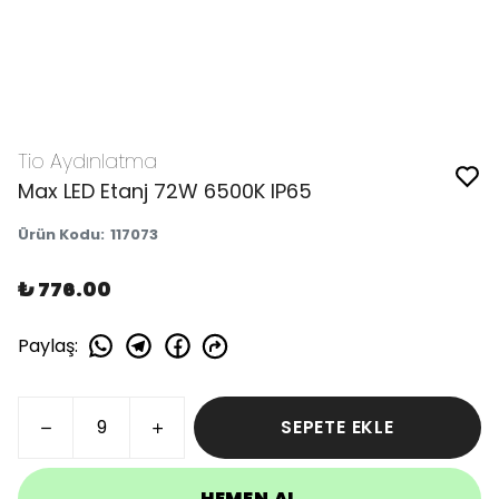
Tio Aydınlatma
Max LED Etanj 72W 6500K IP65
Ürün Kodu
:
117073
₺ 776.00
Paylaş
:
SEPETE EKLE
HEMEN AL