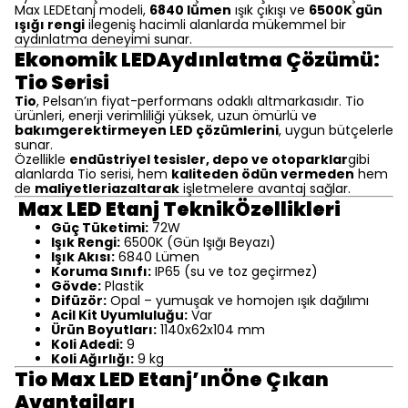
Max LEDEtanj modeli,
6840 lümen
ışık çıkışı ve
6500K gün
ışığı rengi
ilegeniş hacimli alanlarda mükemmel bir
aydınlatma deneyimi sunar.
Ekonomik LEDAydınlatma Çözümü:
Tio Serisi
Tio
, Pelsan’ın fiyat-performans odaklı altmarkasıdır. Tio
ürünleri, enerji verimliliği yüksek, uzun ömürlü ve
bakımgerektirmeyen LED çözümlerini
, uygun bütçelerle
sunar.
Özellikle
endüstriyel tesisler, depo ve otoparklar
gibi
alanlarda Tio serisi, hem
kaliteden ödün vermeden
hem
de
maliyetleriazaltarak
işletmelere avantaj sağlar.
Max LED Etanj TeknikÖzellikleri
Güç Tüketimi:
72W
Işık Rengi:
6500K (Gün Işığı Beyazı)
Işık Akısı:
6840 Lümen
Koruma Sınıfı:
IP65 (su ve toz geçirmez)
Gövde:
Plastik
Difüzör:
Opal – yumuşak ve homojen ışık dağılımı
Acil Kit Uyumluluğu:
Var
Ürün Boyutları:
1140x62x104 mm
Koli Adedi:
9
Koli Ağırlığı:
9 kg
Tio Max LED Etanj’ınÖne Çıkan
Avantajları