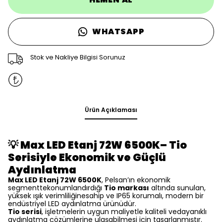
WHATSAPP
Stok ve Nakliye Bilgisi Sorunuz
Ürün Açıklaması
Max LED Etanj 72W 6500K– Tio
💡
Serisiyle Ekonomik ve Güçlü
Aydınlatma
Max LED Etanj 72W 6500K
, Pelsan’ın ekonomik
segmenttekonumlandırdığı
Tio markası
altında sunulan,
yüksek ışık verimliliğinesahip ve IP65 korumalı, modern bir
endüstriyel LED aydınlatma ürünüdür.
Tio serisi
, işletmelerin uygun maliyetle kaliteli vedayanıklı
aydınlatma çözümlerine ulaşabilmesi için tasarlanmıştır.