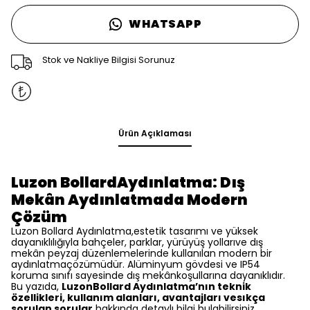
WHATSAPP
Stok ve Nakliye Bilgisi Sorunuz
Ürün Açıklaması
Luzon BollardAydınlatma: Dış
Mekân Aydınlatmada Modern
Çözüm
Luzon Bollard Aydınlatma,estetik tasarımı ve yüksek
dayanıklılığıyla bahçeler, parklar, yürüyüş yollarıve dış
mekân peyzaj düzenlemelerinde kullanılan modern bir
aydınlatmaçözümüdür. Alüminyum gövdesi ve IP54
koruma sınıfı sayesinde dış mekânkoşullarına dayanıklıdır.
Bu yazıda,
LuzonBollard Aydınlatma’nın teknik
özellikleri, kullanım alanları, avantajları vesıkça
sorulan sorular
hakkında detaylı bilgi bulabilirsiniz.