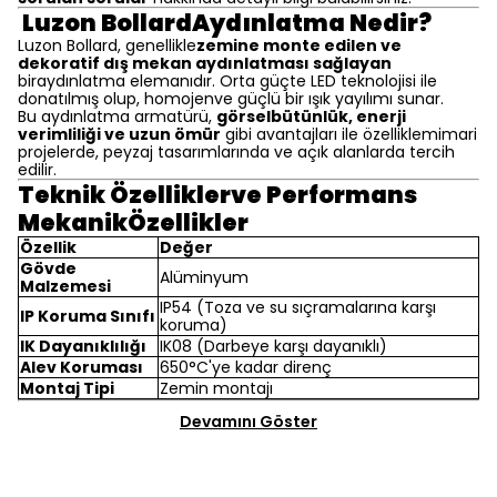
Luzon BollardAydınlatma Nedir?
Luzon Bollard, genellikle
zemine monte edilen ve
dekoratif dış mekan aydınlatması sağlayan
biraydınlatma elemanıdır. Orta güçte LED teknolojisi ile
donatılmış olup, homojenve güçlü bir ışık yayılımı sunar.
Bu aydınlatma armatürü,
görselbütünlük, enerji
verimliliği ve uzun ömür
gibi avantajları ile özelliklemimari
projelerde, peyzaj tasarımlarında ve açık alanlarda tercih
edilir.
Teknik Özelliklerve Performans
MekanikÖzellikler
Özellik
Değer
Gövde
Alüminyum
Malzemesi
IP54 (Toza ve su sıçramalarına karşı
IP Koruma Sınıfı
koruma)
IK Dayanıklılığı
IK08 (Darbeye karşı dayanıklı)
Alev Koruması
650°C'ye kadar direnç
Montaj Tipi
Zemin montajı
Devamını Göster