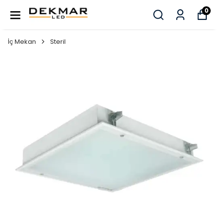
0
İç Mekan
Steril