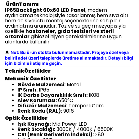
ÜrünTanımı
IP65Backlight 60x60 LED Panel
, modern
aydınlatma teknolojisiyle tasarlanmış hem sıva altı
hem de sıvaüstü montaj seçeneklerine sahip bir
aydınlatma ürünüdür. Toz ve su geçirmezyapısıyla
özellikle
hastaneler, gıda tesisleri ve steril
ortamlar
gibiözel hijyen gereksinimlerine uygun
alanlarda kullanılır.
Not: Bu ürün stokta bulunmamaktadır. Projeye özel veya
🔔
belirli adet üzeri taleplerde üretime alınmaktadır. Detaylı bilgi
için bizimle iletişime geçin.
TeknikÖzellikler
Mekanik Özellikler
Gövde Malzemesi:
Metal
IP Sınıfı:
IP65
IK Darbe Dayanıklılık Sınıfı:
IK08
Alev Koruması:
650°C
Difüzör Malzemesi:
Temperli Cam
Renk Kodu (RAL):
9016
Optik Özellikler
Işık Kaynağı:
Mid Power LED
Renk Sıcaklığı:
3000K / 4000K / 6500K
CRI (Renk Geriverim İndeksi):
>80