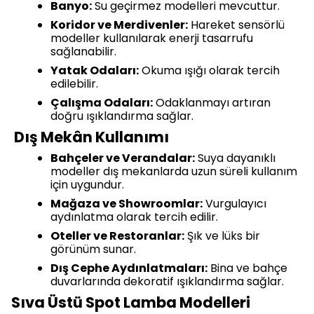
Banyo:
Su geçirmez modelleri mevcuttur.
Koridor ve Merdivenler:
Hareket sensörlü
modeller kullanılarak enerji tasarrufu
sağlanabilir.
Yatak Odaları:
Okuma ışığı olarak tercih
edilebilir.
Çalışma Odaları:
Odaklanmayı artıran
doğru ışıklandırma sağlar.
Dış Mekân Kullanımı
Bahçeler ve Verandalar:
Suya dayanıklı
modeller dış mekanlarda uzun süreli kullanım
için uygundur.
Mağaza ve Showroomlar:
Vurgulayıcı
aydınlatma olarak tercih edilir.
Oteller ve Restoranlar:
Şık ve lüks bir
görünüm sunar.
Dış Cephe Aydınlatmaları:
Bina ve bahçe
duvarlarında dekoratif ışıklandırma sağlar.
Sıva Üstü Spot Lamba Modelleri