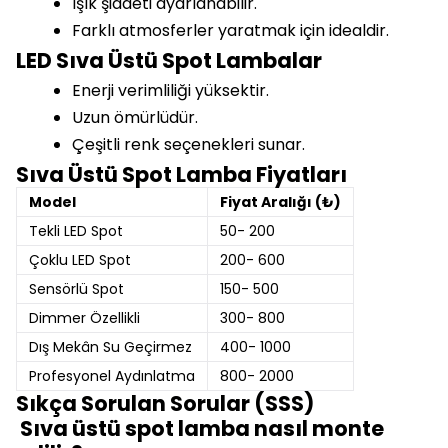
Işık şiddeti ayarlanabilir.
Farklı atmosferler yaratmak için idealdir.
LED Sıva Üstü Spot Lambalar
Enerji verimliliği yüksektir.
Uzun ömürlüdür.
Çeşitli renk seçenekleri sunar.
Sıva Üstü Spot Lamba Fiyatları
Model
Fiyat Aralığı (₺)
Tekli LED Spot
50- 200
Çoklu LED Spot
200- 600
Sensörlü Spot
150- 500
Dimmer Özellikli
300- 800
Dış Mekân Su Geçirmez
400- 1000
Profesyonel Aydınlatma
800- 2000
Sıkça Sorulan Sorular (SSS)
Sıva üstü spot lamba nasıl monte