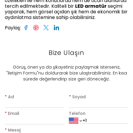
özellikleri ile hem konutlarda hem de ticari alanlarda
tercih edilmektedir. Kaliteli bir
LED armatür
seçimi
yaparak, hem görsel açıdan şık hem de ekonomik bir
aydınlatma sistemine sahip olabilirsiniz.
Paylaş
:
Bize Ulaşın
​Görüş, öneri ya da şikayetiniz paylaşmak isterseniz,
"İletişim Formu"nu doldurarak bize ulaştırabilirsiniz. En kısa
sürede değerlendirip size geri döneceğiz.
*
Ad
*
Soyad
*
Email
Telefon
*
Mesaj