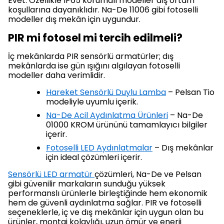
Evet. Özellikle IP65 korumalı modeller dış ortam
koşullarına dayanıklıdır. Na-De 11006 gibi fotoselli
modeller dış mekân için uygundur.
PIR mi fotosel mi tercih edilmeli?
İç mekânlarda PIR sensörlü armatürler; dış
mekânlarda ise gün ışığını algılayan fotoselli
modeller daha verimlidir.
Hareket Sensörlü Duylu Lamba
– Pelsan Tio
modeliyle uyumlu içerik.
Na-De Acil Aydınlatma Ürünleri
– Na-De
01000 KROM ürününü tamamlayıcı bilgiler
içerir.
Fotoselli LED Aydınlatmalar
– Dış mekânlar
için ideal çözümleri içerir.
Sensörlü LED armatür
çözümleri, Na-De ve Pelsan
gibi güvenilir markaların sunduğu yüksek
performanslı ürünlerle birleştiğinde hem ekonomik
hem de güvenli aydınlatma sağlar. PIR ve fotoselli
seçeneklerle, iç ve dış mekânlar için uygun olan bu
ürünler, montaj kolaylığı, uzun ömür ve enerji