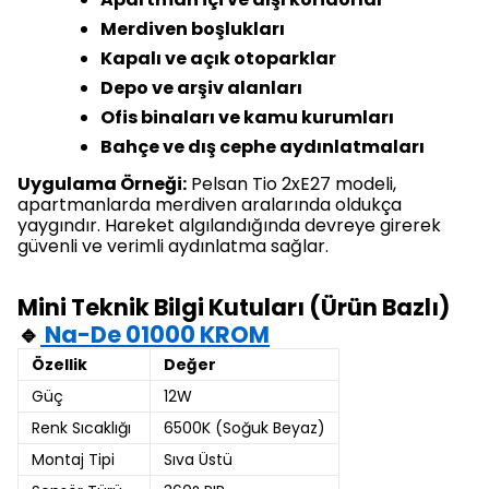
Merdiven boşlukları
Kapalı ve açık otoparklar
Depo ve arşiv alanları
Ofis binaları ve kamu kurumları
Bahçe ve dış cephe aydınlatmaları
Uygulama Örneği:
Pelsan Tio 2xE27 modeli,
apartmanlarda merdiven aralarında oldukça
yaygındır. Hareket algılandığında devreye girerek
güvenli ve verimli aydınlatma sağlar.
Mini Teknik Bilgi Kutuları (Ürün Bazlı)
🔹
Na-De 01000 KROM
Özellik
Değer
Güç
12W
Renk Sıcaklığı
6500K (Soğuk Beyaz)
Montaj Tipi
Sıva Üstü