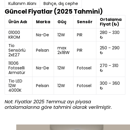
Kullanım Alanı
Bahçe, dış cephe
Güncel Fiyatlar (2025 Tahmini)
Ortalama
Ürün Adı
Marka
Güç
Sensör
Fiyat (₺)
01000
280 – 330
Na-De
12W
PIR
KROM
₺
Tio
max
250 – 290
Sensörlü
Pelsan
PIR
2x18W
₺
2xE27
11006
270 – 310
Fotoselli
Na-De
12W
Fotosel
₺
Armatür
Tio LED
300 – 360
12W
Pelsan
12W
Fotosel
₺
4000K
Not: Fiyatlar 2025 Temmuz ayı piyasa
ortalamalarına göre tahmini olarak verilmiştir.