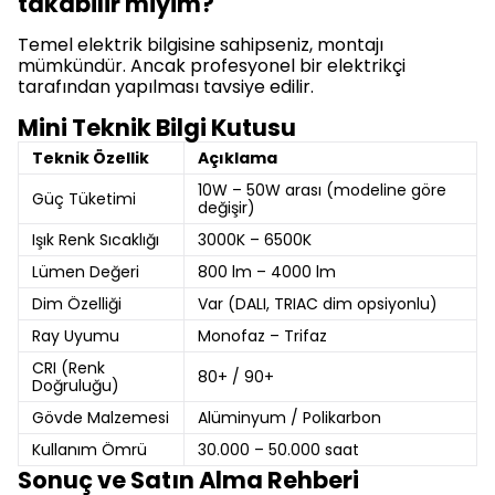
takabilir miyim?
Temel elektrik bilgisine sahipseniz, montajı
mümkündür. Ancak profesyonel bir elektrikçi
tarafından yapılması tavsiye edilir.
Mini Teknik Bilgi Kutusu
Teknik Özellik
Açıklama
10W – 50W arası (modeline göre
Güç Tüketimi
değişir)
Işık Renk Sıcaklığı
3000K – 6500K
Lümen Değeri
800 lm – 4000 lm
Dim Özelliği
Var (DALI, TRIAC dim opsiyonlu)
Ray Uyumu
Monofaz – Trifaz
CRI (Renk
80+ / 90+
Doğruluğu)
Gövde Malzemesi
Alüminyum / Polikarbon
Kullanım Ömrü
30.000 – 50.000 saat
Sonuç ve Satın Alma Rehberi