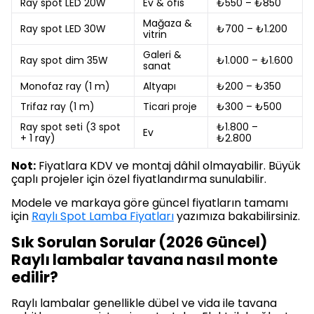
Ray spot LED 20W
Ev & ofis
₺550 – ₺850
Mağaza &
Ray spot LED 30W
₺700 – ₺1.200
vitrin
Galeri &
Ray spot dim 35W
₺1.000 – ₺1.600
sanat
Monofaz ray (1 m)
Altyapı
₺200 – ₺350
Trifaz ray (1 m)
Ticari proje
₺300 – ₺500
Ray spot seti (3 spot
₺1.800 –
Ev
+ 1 ray)
₺2.800
Not:
Fiyatlara KDV ve montaj dâhil olmayabilir. Büyük
çaplı projeler için özel fiyatlandırma sunulabilir.
Modele ve markaya göre güncel fiyatların tamamı
için
Raylı Spot Lamba Fiyatları
yazımıza bakabilirsiniz.
Sık Sorulan Sorular (2026 Güncel)
Raylı lambalar tavana nasıl monte
edilir?
Raylı lambalar genellikle dübel ve vida ile tavana