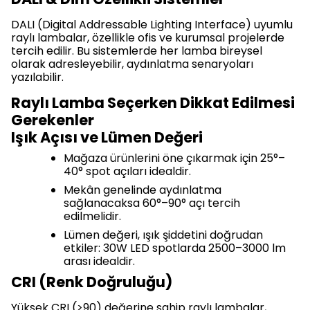
DALI (Digital Addressable Lighting Interface) uyumlu
raylı lambalar, özellikle ofis ve kurumsal projelerde
tercih edilir. Bu sistemlerde her lamba bireysel
olarak adresleyebilir, aydınlatma senaryoları
yazılabilir.
Raylı Lamba Seçerken Dikkat Edilmesi
Gerekenler
Işık Açısı ve Lümen Değeri
Mağaza ürünlerini öne çıkarmak için 25°–
40° spot açıları idealdir.
Mekân genelinde aydınlatma
sağlanacaksa 60°–90° açı tercih
edilmelidir.
Lümen değeri, ışık şiddetini doğrudan
etkiler: 30W LED spotlarda 2500–3000 lm
arası idealdir.
CRI (Renk Doğruluğu)
Yüksek CRI (>90) değerine sahip raylı lambalar,