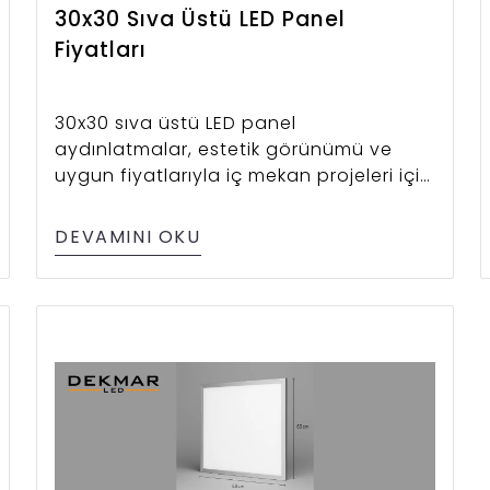
30x30 Sıva Üstü LED Panel
Fiyatları
30x30 sıva üstü LED panel
aydınlatmalar, estetik görünümü ve
uygun fiyatlarıyla iç mekan projeleri için
ideal çözümler sunar. Güncel fiyatları
burada!
DEVAMINI OKU