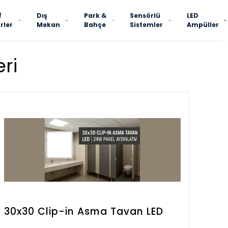
f
Dış
Park &
Sensörlü
LED
rler
Mekan
Bahçe
Sistemler
Ampüller
ri
30x30 Clip-in Asma Tavan LED