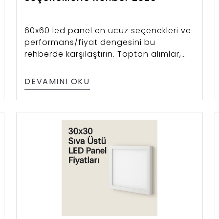
60x60 led panel en ucuz seçenekleri ve
performans/fiyat dengesini bu
rehberde karşılaştırın. Toptan alımlar,
montaj tipleri ve teknik detaylarla
beraber.
DEVAMINI OKU