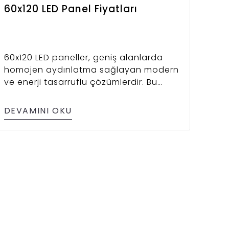
60x120 LED Panel Fiyatları
60x120 LED paneller, geniş alanlarda
homojen aydınlatma sağlayan modern
ve enerji tasarruflu çözümlerdir. Bu
yazıda fiyatlardan teknik özelliklere,
kullanım alanlarından seçim kriterlerine
DEVAMINI OKU
kadar her detayı bulabilirsiniz.