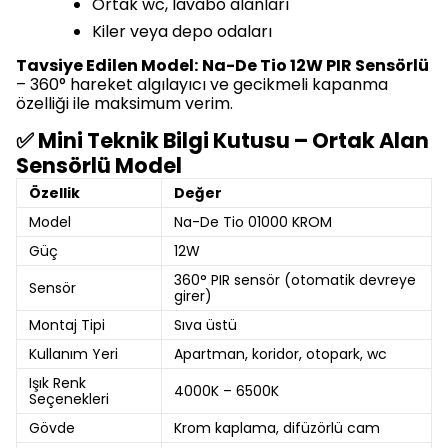
Ortak wc, lavabo alanları
Kiler veya depo odaları
Tavsiye Edilen Model:
Na-De Tio 12W PIR Sensörlü
– 360° hareket algılayıcı ve gecikmeli kapanma
özelliği ile maksimum verim.
✅ Mini Teknik Bilgi Kutusu – Ortak Alan
Sensörlü Model
Özellik
Değer
Model
Na-De Tio 01000 KROM
Güç
12W
360° PIR sensör (otomatik devreye
Sensör
girer)
Montaj Tipi
Sıva üstü
Kullanım Yeri
Apartman, koridor, otopark, wc
Işık Renk
4000K – 6500K
Seçenekleri
Gövde
Krom kaplama, difüzörlü cam