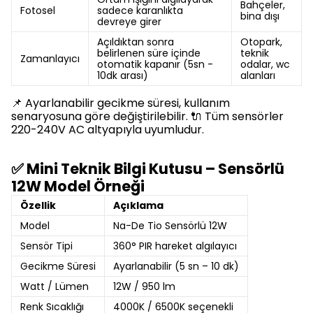
Bahçeler,
Fotosel
sadece karanlıkta
bina dışı
devreye girer
Açıldıktan sonra
Otopark,
belirlenen süre içinde
teknik
Zamanlayıcı
otomatik kapanır (5sn -
odalar, wc
10dk arası)
alanları
📌 Ayarlanabilir gecikme süresi, kullanım
senaryosuna göre değiştirilebilir. 🔌 Tüm sensörler
220-240V AC altyapıyla uyumludur.
✅ Mini Teknik Bilgi Kutusu – Sensörlü
12W Model Örneği
Özellik
Açıklama
Model
Na-De Tio Sensörlü 12W
Sensör Tipi
360° PIR hareket algılayıcı
Gecikme Süresi
Ayarlanabilir (5 sn – 10 dk)
Watt / Lümen
12W / 950 lm
Renk Sıcaklığı
4000K / 6500K seçenekli