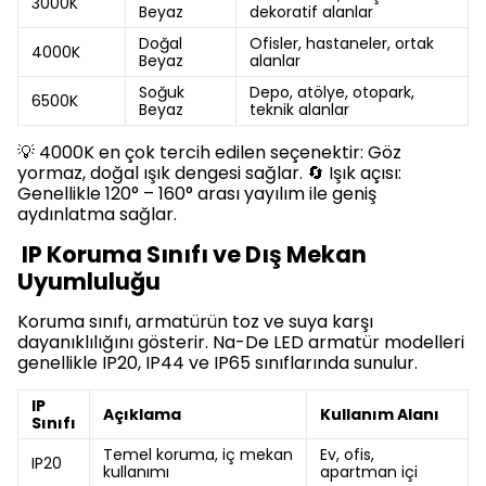
3000K
Beyaz
dekoratif alanlar
Doğal
Ofisler, hastaneler, ortak
4000K
Beyaz
alanlar
Soğuk
Depo, atölye, otopark,
6500K
Beyaz
teknik alanlar
💡 4000K en çok tercih edilen seçenektir: Göz
yormaz, doğal ışık dengesi sağlar. 🔄 Işık açısı:
Genellikle 120° – 160° arası yayılım ile geniş
aydınlatma sağlar.
IP Koruma Sınıfı ve Dış Mekan
Uyumluluğu
Koruma sınıfı, armatürün toz ve suya karşı
dayanıklılığını gösterir. Na-De LED armatür modelleri
genellikle IP20, IP44 ve IP65 sınıflarında sunulur.
IP
Açıklama
Kullanım Alanı
Sınıfı
Temel koruma, iç mekan
Ev, ofis,
IP20
kullanımı
apartman içi