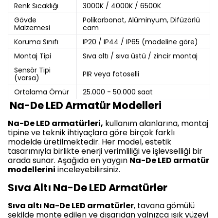
Renk Sıcaklığı
3000K / 4000K / 6500K
Gövde
Polikarbonat, Alüminyum, Difüzörlü
Malzemesi
cam
Koruma Sınıfı
IP20 / IP44 / IP65 (modeline göre)
Montaj Tipi
Sıva altı / sıva üstü / zincir montaj
Sensör Tipi
PIR veya fotoselli
(varsa)
Ortalama Ömür
25.000 - 50.000 saat
Na-De LED Armatür Modelleri
Na-De LED armatürleri,
kullanım alanlarına, montaj
tipine ve teknik ihtiyaçlara göre birçok farklı
modelde üretilmektedir. Her model, estetik
tasarımıyla birlikte enerji verimliliği ve işlevselliği bir
arada sunar. Aşağıda en yaygın
Na-De LED armatür
modellerini
inceleyebilirsiniz.
Sıva Altı Na-De LED Armatürler
Sıva altı Na-De LED armatürler
, tavana gömülü
şekilde monte edilen ve dışarıdan yalnızca ışık yüzeyi