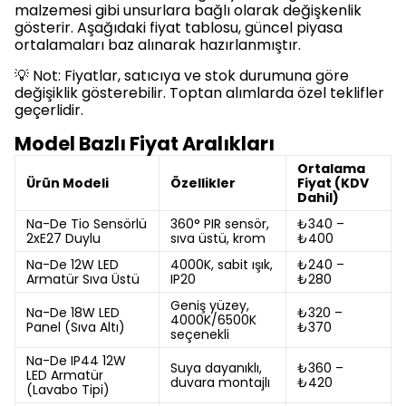
malzemesi gibi unsurlara bağlı olarak değişkenlik
gösterir. Aşağıdaki fiyat tablosu, güncel piyasa
ortalamaları baz alınarak hazırlanmıştır.
💡 Not: Fiyatlar, satıcıya ve stok durumuna göre
değişiklik gösterebilir. Toptan alımlarda özel teklifler
geçerlidir.
Model Bazlı Fiyat Aralıkları
Ortalama
Ürün Modeli
Özellikler
Fiyat (KDV
Dahil)
Na-De Tio Sensörlü
360° PIR sensör,
₺340 –
2xE27 Duylu
sıva üstü, krom
₺400
Na-De 12W LED
4000K, sabit ışık,
₺240 –
Armatür Sıva Üstü
IP20
₺280
Geniş yüzey,
Na-De 18W LED
₺320 –
4000K/6500K
Panel (Sıva Altı)
₺370
seçenekli
Na-De IP44 12W
Suya dayanıklı,
₺360 –
LED Armatür
duvara montajlı
₺420
(Lavabo Tipi)