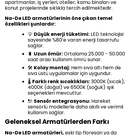
apartmanlar, iş yerleri, oteller, kamu binaları ve
konut projelerinde sıklıkla tercih edilmektedir.
Na-De LED armatürlerinin öne çıkan temel
özellikleri şunlardır:
💡
Düşük enerji tüketimi:
LED teknolojisi
sayesinde %80’e varan enerji tasarrufu
sağlar.
🔋
Uzun ömür:
Ortalama 25.000 - 50.000
saat arası kullanım ömrü sunar.
🛠️
Kolay montaj:
Hem sıva altı hem de
sıva üstü uygulamalar için uygundur.
🌡️
Farklı renk sıcaklıkları:
3000K (sıcak),
4000K (doğal) ve 6500K (soğuk) ışık
seçenekleri mevcuttur.
🔌
Sensör entegrasyonu:
Hareket
sensörlü modellerle daha akıllı ve verimli
kullanım sağlar.
Geleneksel Armatürlerden Farkı
Na-De LED armatürleri,
eski tip floresan ya da