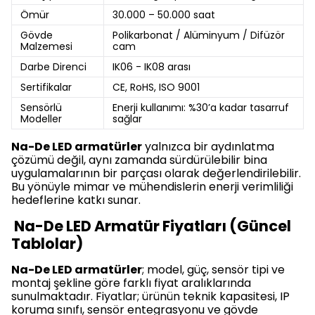
Ömür
30.000 – 50.000 saat
Gövde
Polikarbonat / Alüminyum / Difüzör
Malzemesi
cam
Darbe Direnci
IK06 - IK08 arası
Sertifikalar
CE, RoHS, ISO 9001
Sensörlü
Enerji kullanımı: %30’a kadar tasarruf
Modeller
sağlar
Na-De LED armatürler
yalnızca bir aydınlatma
çözümü değil, aynı zamanda sürdürülebilir bina
uygulamalarının bir parçası olarak değerlendirilebilir.
Bu yönüyle mimar ve mühendislerin enerji verimliliği
hedeflerine katkı sunar.
Na-De LED Armatür Fiyatları (Güncel
Tablolar)
Na-De LED armatürler
; model, güç, sensör tipi ve
montaj şekline göre farklı fiyat aralıklarında
sunulmaktadır. Fiyatlar; ürünün teknik kapasitesi, IP
koruma sınıfı, sensör entegrasyonu ve gövde