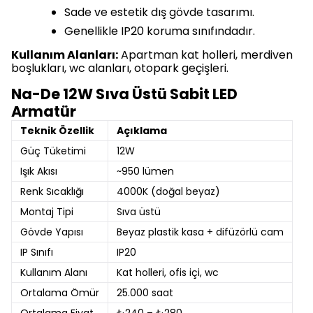
Sade ve estetik dış gövde tasarımı.
Genellikle IP20 koruma sınıfındadır.
Kullanım Alanları:
Apartman kat holleri, merdiven
boşlukları, wc alanları, otopark geçişleri.
Na-De 12W Sıva Üstü Sabit LED
Armatür
Teknik Özellik
Açıklama
Güç Tüketimi
12W
Işık Akısı
~950 lümen
Renk Sıcaklığı
4000K (doğal beyaz)
Montaj Tipi
Sıva üstü
Gövde Yapısı
Beyaz plastik kasa + difüzörlü cam
IP Sınıfı
IP20
Kullanım Alanı
Kat holleri, ofis içi, wc
Ortalama Ömür
25.000 saat