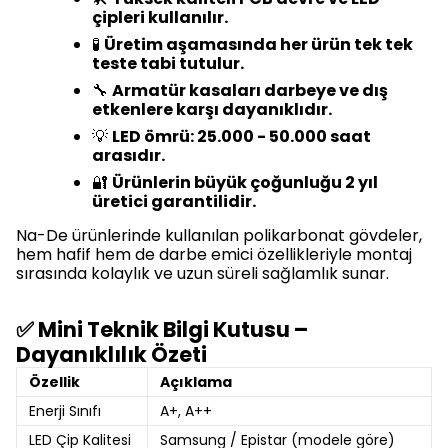
çipleri kullanılır.
🧪
Üretim aşamasında her ürün tek tek
teste tabi tutulur.
🔧
Armatür kasaları darbeye ve dış
etkenlere karşı dayanıklıdır.
💡
LED ömrü: 25.000 - 50.000 saat
arasıdır.
🔐
Ürünlerin büyük çoğunluğu 2 yıl
üretici garantilidir.
Na-De ürünlerinde kullanılan polikarbonat gövdeler,
hem hafif hem de darbe emici özellikleriyle montaj
sırasında kolaylık ve uzun süreli sağlamlık sunar.
✅ Mini Teknik Bilgi Kutusu –
Dayanıklılık Özeti
Özellik
Açıklama
Enerji Sınıfı
A+, A++
LED Çip Kalitesi
Samsung / Epistar (modele göre)