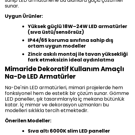
sahip LED armatürlerle bu alanlara güçlü çözümler
sunar.
Uygun Ürünler:
Yüksek güçlü 18W–24W LED armatürler
(sıva üstü/sensörsüz)
IP44/65 koruma sınıfına sahip dış
ortam uygun modeller
Zincir askılı montaj ile tavan yüksekliği
fark etmeksizin ideal aydınlatma
Mimaride Dekoratif Kullanım Amaçlı
Na-De LED Armatürler
Na-De'nin LED armatürleri, mimari projelerde hem
fonksiyonel hem de estetik bir çözüm sunar. Gömme
LED paneller, şık tasarımlarıyla iç mekana bütünlük
katar. İç mimar ve dekorasyon uzmanları bu
modelleri sıklıkla tercih etmektedir.
Önerilen Modeller:
Sıva altı 6000K slim LED paneller