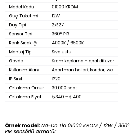
Model Kodu
01000 KROM
Güç Tüketimi
12W
Duy Tipi
2xE27
Sensör Tipi
360° PIR
Renk Sıcaklığı
4000K / 6500K
Montaj Tipi
Sıva üstü
Gövde
Krom kaplama + opal difüzör
Kullanım Alanı
Apartman holleri, koridor, wc
IP Sınıfı
IP20
Ortalama Ömür
30.000 saat
Ortalama Fiyat
₺340 – ₺400
Örnek model:
Na-De Tio 01000 KROM / 12W / 360°
PIR sensörlü armatür