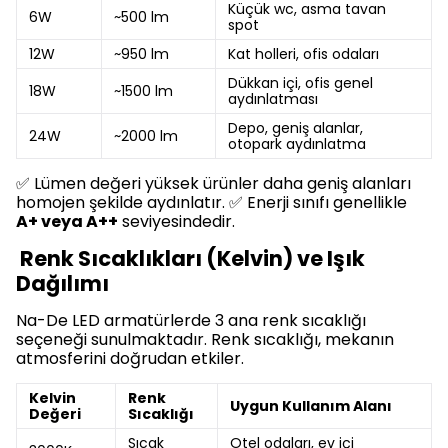
Küçük wc, asma tavan
6W
~500 lm
spot
12W
~950 lm
Kat holleri, ofis odaları
Dükkan içi, ofis genel
18W
~1500 lm
aydınlatması
Depo, geniş alanlar,
24W
~2000 lm
otopark aydınlatma
✅ Lümen değeri yüksek ürünler daha geniş alanları
homojen şekilde aydınlatır. ✅ Enerji sınıfı genellikle
A+ veya A++
seviyesindedir.
Renk Sıcaklıkları (Kelvin) ve Işık
Dağılımı
Na-De LED armatürlerde 3 ana renk sıcaklığı
seçeneği sunulmaktadır. Renk sıcaklığı, mekanın
atmosferini doğrudan etkiler.
Kelvin
Renk
Uygun Kullanım Alanı
Değeri
Sıcaklığı
Sıcak
Otel odaları, ev içi