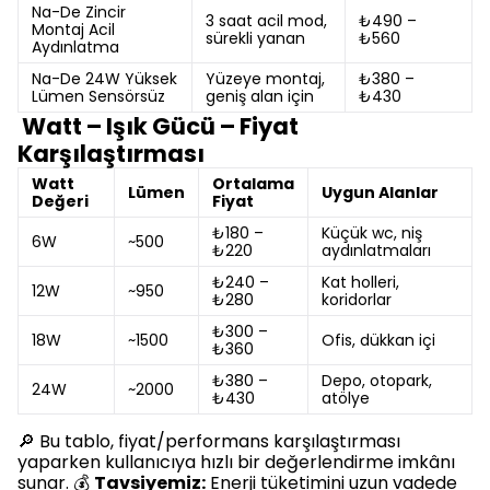
Na-De Zincir
3 saat acil mod,
₺490 –
Montaj Acil
sürekli yanan
₺560
Aydınlatma
Na-De 24W Yüksek
Yüzeye montaj,
₺380 –
Lümen Sensörsüz
geniş alan için
₺430
Watt – Işık Gücü – Fiyat
Karşılaştırması
Watt
Ortalama
Lümen
Uygun Alanlar
Değeri
Fiyat
₺180 –
Küçük wc, niş
6W
~500
₺220
aydınlatmaları
₺240 –
Kat holleri,
12W
~950
₺280
koridorlar
₺300 –
18W
~1500
Ofis, dükkan içi
₺360
₺380 –
Depo, otopark,
24W
~2000
₺430
atölye
🔎 Bu tablo, fiyat/performans karşılaştırması
yaparken kullanıcıya hızlı bir değerlendirme imkânı
sunar. 💰
Tavsiyemiz:
Enerji tüketimini uzun vadede