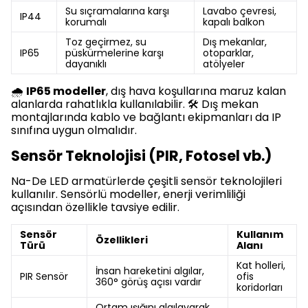
Su sıçramalarına karşı
Lavabo çevresi,
IP44
korumalı
kapalı balkon
Toz geçirmez, su
Dış mekanlar,
IP65
püskürmelerine karşı
otoparklar,
dayanıklı
atölyeler
🌧️
IP65 modeller
, dış hava koşullarına maruz kalan
alanlarda rahatlıkla kullanılabilir. 🛠️ Dış mekan
montajlarında kablo ve bağlantı ekipmanları da IP
sınıfına uygun olmalıdır.
Sensör Teknolojisi (PIR, Fotosel vb.)
Na-De LED armatürlerde çeşitli sensör teknolojileri
kullanılır. Sensörlü modeller, enerji verimliliği
açısından özellikle tavsiye edilir.
Sensör
Kullanım
Özellikleri
Türü
Alanı
Kat holleri,
İnsan hareketini algılar,
PIR Sensör
ofis
360° görüş açısı vardır
koridorları
Ortam ışığını algılayarak