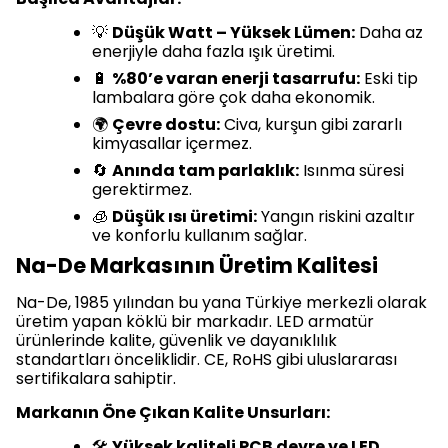
💡
Düşük Watt – Yüksek Lümen:
Daha az
enerjiyle daha fazla ışık üretimi.
🔋
%80’e varan enerji tasarrufu:
Eski tip
lambalara göre çok daha ekonomik.
🌍
Çevre dostu:
Civa, kurşun gibi zararlı
kimyasallar içermez.
🔄
Anında tam parlaklık:
Isınma süresi
gerektirmez.
🧊
Düşük ısı üretimi:
Yangın riskini azaltır
ve konforlu kullanım sağlar.
Na-De Markasının Üretim Kalitesi
Na-De, 1985 yılından bu yana Türkiye merkezli olarak
üretim yapan köklü bir markadır. LED armatür
ürünlerinde kalite, güvenlik ve dayanıklılık
standartları önceliklidir. CE, RoHS gibi uluslararası
sertifikalara sahiptir.
Markanın Öne Çıkan Kalite Unsurları:
🛠️
Yüksek kaliteli PCB devre ve LED