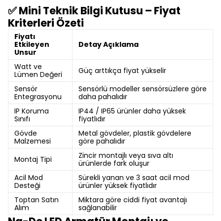
✅ Mini Teknik Bilgi Kutusu – Fiyat
Kriterleri Özeti
Fiyatı
Etkileyen
Detay Açıklama
Unsur
Watt ve
Güç arttıkça fiyat yükselir
Lümen Değeri
Sensör
Sensörlü modeller sensörsüzlere göre
Entegrasyonu
daha pahalıdır
IP Koruma
IP44 / IP65 ürünler daha yüksek
Sınıfı
fiyatlıdır
Gövde
Metal gövdeler, plastik gövdelere
Malzemesi
göre pahalıdır
Zincir montajlı veya sıva altı
Montaj Tipi
ürünlerde fark oluşur
Acil Mod
Sürekli yanan ve 3 saat acil mod
Desteği
ürünler yüksek fiyatlıdır
Toptan Satın
Miktara göre ciddi fiyat avantajı
Alım
sağlanabilir