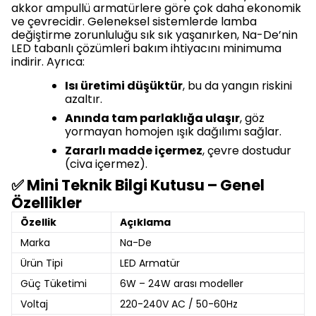
akkor ampullü armatürlere göre çok daha ekonomik
ve çevrecidir. Geleneksel sistemlerde lamba
değiştirme zorunluluğu sık sık yaşanırken, Na-De’nin
LED tabanlı çözümleri bakım ihtiyacını minimuma
indirir. Ayrıca:
Isı üretimi düşüktür
, bu da yangın riskini
azaltır.
Anında tam parlaklığa ulaşır
, göz
yormayan homojen ışık dağılımı sağlar.
Zararlı madde içermez
, çevre dostudur
(civa içermez).
✅ Mini Teknik Bilgi Kutusu – Genel
Özellikler
Özellik
Açıklama
Marka
Na-De
Ürün Tipi
LED Armatür
Güç Tüketimi
6W – 24W arası modeller
Voltaj
220-240V AC / 50-60Hz