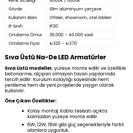
Renk Sıcaklığı
4000K / 6500K
Gövde
Slim alüminyum çerçeve
Kullanım Alanı
Ofisler, showroom, otel lobileri
IP Sınıfı
IP20
Ortalama Ömür
30.000 – 40.000 saat
Ortalama Fiyat
₺320 – ₺370
Sıva Üstü Na-De LED Armatürler
Sıva üstü modeller
, yüzeye monte edilir ve özellikle
betonarme, alçıpan olmayan tavan yapılarında
tercih edilir. Kurulum kolaylığı sayesinde hem
yenileme hem de yeni projelerde yaygın olarak
kullanılır.
Öne Çıkan Özellikler:
Kolay montaj: Kablo tesisatı açıkta
kalmadan yüzeye monte edilir.
6W, 12W, 18W gibi güç seçenekleriyle farklı
alanlara uygunluk.