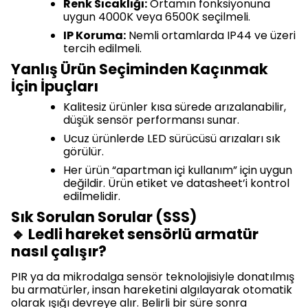
Renk Sıcaklığı:
Ortamın fonksiyonuna
uygun 4000K veya 6500K seçilmeli.
IP Koruma:
Nemli ortamlarda IP44 ve üzeri
tercih edilmeli.
Yanlış Ürün Seçiminden Kaçınmak
İçin İpuçları
Kalitesiz ürünler kısa sürede arızalanabilir,
düşük sensör performansı sunar.
Ucuz ürünlerde LED sürücüsü arızaları sık
görülür.
Her ürün “apartman içi kullanım” için uygun
değildir. Ürün etiket ve datasheet’i kontrol
edilmelidir.
Sık Sorulan Sorular (SSS)
🔹 Ledli hareket sensörlü armatür
nasıl çalışır?
PIR ya da mikrodalga sensör teknolojisiyle donatılmış
bu armatürler, insan hareketini algılayarak otomatik
olarak ışığı devreye alır. Belirli bir süre sonra