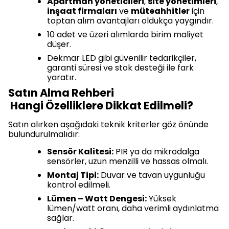
Apartman yöneticileri
,
site yönetimleri
,
inşaat firmaları
ve
müteahhitler
için
toptan alım avantajları oldukça yaygındır.
10 adet ve üzeri alımlarda birim maliyet
düşer.
Dekmar LED gibi güvenilir tedarikçiler,
garanti süresi ve stok desteği ile fark
yaratır.
Satın Alma Rehberi
Hangi Özelliklere Dikkat Edilmeli?
Satın alırken aşağıdaki teknik kriterler göz önünde
bulundurulmalıdır:
Sensör Kalitesi:
PIR ya da mikrodalga
sensörler, uzun menzilli ve hassas olmalı.
Montaj Tipi:
Duvar ve tavan uygunluğu
kontrol edilmeli.
Lümen – Watt Dengesi:
Yüksek
lümen/watt oranı, daha verimli aydınlatma
sağlar.