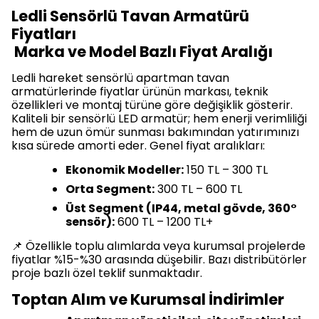
Ledli Sensörlü Tavan Armatürü
Fiyatları
Marka ve Model Bazlı Fiyat Aralığı
Ledli hareket sensörlü apartman tavan
armatürlerinde fiyatlar ürünün markası, teknik
özellikleri ve montaj türüne göre değişiklik gösterir.
Kaliteli bir sensörlü LED armatür; hem enerji verimliliği
hem de uzun ömür sunması bakımından yatırımınızı
kısa sürede amorti eder. Genel fiyat aralıkları:
Ekonomik Modeller:
150 TL – 300 TL
Orta Segment:
300 TL – 600 TL
Üst Segment (IP44, metal gövde, 360°
sensör):
600 TL – 1200 TL+
📌 Özellikle toplu alımlarda veya kurumsal projelerde
fiyatlar %15-%30 arasında düşebilir. Bazı distribütörler
proje bazlı özel teklif sunmaktadır.
Toptan Alım ve Kurumsal İndirimler