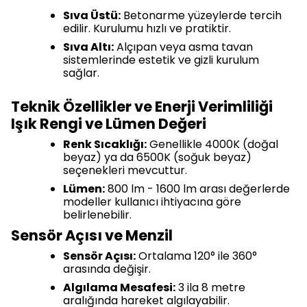
Sıva Üstü:
Betonarme yüzeylerde tercih
edilir. Kurulumu hızlı ve pratiktir.
Sıva Altı:
Alçıpan veya asma tavan
sistemlerinde estetik ve gizli kurulum
sağlar.
Teknik Özellikler ve Enerji Verimliliği
Işık Rengi ve Lümen Değeri
Renk Sıcaklığı:
Genellikle 4000K (doğal
beyaz) ya da 6500K (soğuk beyaz)
seçenekleri mevcuttur.
Lümen:
800 lm - 1600 lm arası değerlerde
modeller kullanıcı ihtiyacına göre
belirlenebilir.
Sensör Açısı ve Menzil
Sensör Açısı:
Ortalama 120° ile 360°
arasında değişir.
Algılama Mesafesi:
3 ila 8 metre
aralığında hareket algılayabilir.