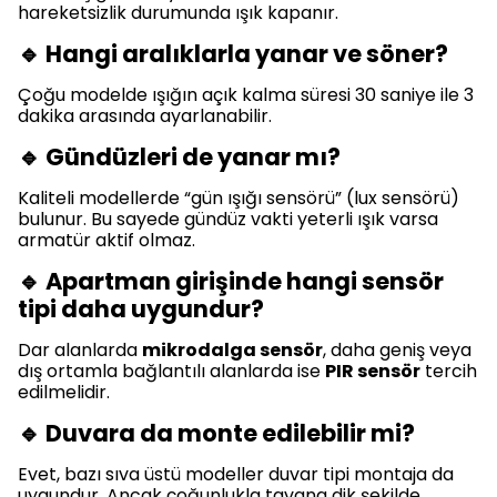
hareketsizlik durumunda ışık kapanır.
🔹 Hangi aralıklarla yanar ve söner?
Çoğu modelde ışığın açık kalma süresi 30 saniye ile 3
dakika arasında ayarlanabilir.
🔹 Gündüzleri de yanar mı?
Kaliteli modellerde “gün ışığı sensörü” (lux sensörü)
bulunur. Bu sayede gündüz vakti yeterli ışık varsa
armatür aktif olmaz.
🔹 Apartman girişinde hangi sensör
tipi daha uygundur?
Dar alanlarda
mikrodalga sensör
, daha geniş veya
dış ortamla bağlantılı alanlarda ise
PIR sensör
tercih
edilmelidir.
🔹 Duvara da monte edilebilir mi?
Evet, bazı sıva üstü modeller duvar tipi montaja da
uygundur. Ancak çoğunlukla tavana dik şekilde