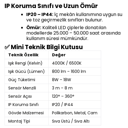
IP Koruma Sınıfı ve Uzun Ömür
IP20 – IP44:
İç mekân kullanımına uygun su
ve toz geçirmezlik sınıfları bulunur.
Ömür:
Kaliteli LED çiplerle donatılan
modellerde 25.000 – 50.000 saat arasında
kullanım süresi mümkündür.
✅ Mini Teknik Bilgi Kutusu
Teknik Özellik
Değer
Işık Rengi (Kelvin)
4000K / 6500K
Işık Gücü (Lümen)
800 lm – 1600 lm
Güç Tüketimi
8W – 18W
Sensör Menzili
3 m – 8 m
Sensör Açısı
120° – 360°
IP Koruma Sınıfı
IP20 / IP44
Gövde Malzemesi
Polikarbon, Metal, Cam
Montaj Tipi
Sıva Üstü / Sıva Altı