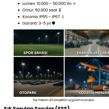
Lümen: 10.000 – 50.000 lm 🔆
Ömür: 50.000 saat ⏳
Koruma: IP65 – IP67 💧
Garanti: 3–5 yıl 🛡️
Dış mekan LED projektör uygulama projesi.
Sık Sorulan Sorular (SSS)