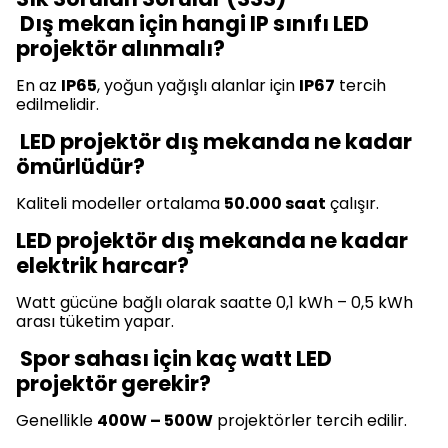
Dış mekan için hangi IP sınıfı LED
projektör alınmalı?
En az
IP65
, yoğun yağışlı alanlar için
IP67
tercih
edilmelidir.
LED projektör dış mekanda ne kadar
ömürlüdür?
Kaliteli modeller ortalama
50.000 saat
çalışır.
LED projektör dış mekanda ne kadar
elektrik harcar?
Watt gücüne bağlı olarak saatte 0,1 kWh – 0,5 kWh
arası tüketim yapar.
Spor sahası için kaç watt LED
projektör gerekir?
Genellikle
400W – 500W
projektörler tercih edilir.