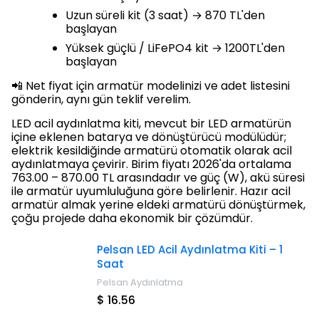
Uzun süreli kit (3 saat) → 870 TL'den
başlayan
Yüksek güçlü / LiFePO4 kit → 1200TL'den
başlayan
📲 Net fiyat için armatür modelinizi ve adet listesini
gönderin, aynı gün teklif verelim.
LED acil aydınlatma kiti, mevcut bir LED armatürün
içine eklenen batarya ve dönüştürücü modülüdür;
elektrik kesildiğinde armatürü otomatik olarak acil
aydınlatmaya çevirir. Birim fiyatı 2026'da ortalama
763.00 – 870.00 TL arasındadır ve güç (W), akü süresi
ile armatür uyumluluğuna göre belirlenir. Hazır acil
armatür almak yerine eldeki armatürü dönüştürmek,
çoğu projede daha ekonomik bir çözümdür.
Pelsan LED Acil Aydınlatma Kiti – 1
Saat
Pelsan Aydınlatma
$ 16.56