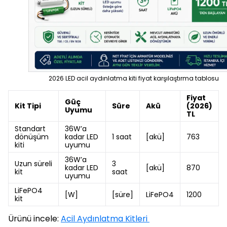
2026 LED acil aydınlatma kiti fiyat karşılaştırma tablosu
Fiyat
Güç
Kit Tipi
Süre
Akü
(2026)
Uyumu
TL
Standart
36W’a
dönüşüm
kadar LED
1 saat
[akü]
763
kiti
uyumu
36W’a
Uzun süreli
3
kadar LED
[akü]
870
kit
saat
uyumu
LiFePO4
[W]
[süre]
LiFePO4
1200
kit
Ürünü incele:
Acil Aydınlatma Kitleri