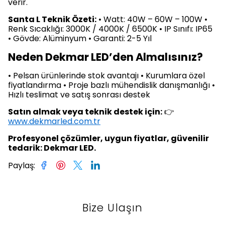
verir.
Santa L Teknik Özeti:
• Watt: 40W – 60W – 100W •
Renk Sıcaklığı: 3000K / 4000K / 6500K • IP Sınıfı: IP65
• Gövde: Alüminyum • Garanti: 2-5 Yıl
Neden Dekmar LED’den Almalısınız?
• Pelsan ürünlerinde stok avantajı • Kurumlara özel
fiyatlandırma • Proje bazlı mühendislik danışmanlığı •
Hızlı teslimat ve satış sonrası destek
Satın almak veya teknik destek için:
👉
www.dekmarled.com.tr
Profesyonel çözümler, uygun fiyatlar, güvenilir
tedarik: Dekmar LED.
Paylaş
:
Bize Ulaşın