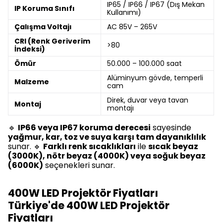
IP65 / IP66 / IP67 (Dış Mekan
IP Koruma Sınıfı
Kullanımı)
Çalışma Voltajı
AC 85V – 265V
CRI (Renk Geriverim
>80
İndeksi)
Ömür
50.000 – 100.000 saat
Alüminyum gövde, temperli
Malzeme
cam
Direk, duvar veya tavan
Montaj
montajı
🔹
IP66 veya IP67 koruma derecesi
sayesinde
yağmur, kar, toz ve suya karşı tam dayanıklılık
sunar. 🔹
Farklı renk sıcaklıkları
ile
sıcak beyaz
(3000K), nötr beyaz (4000K) veya soğuk beyaz
(6000K)
seçenekleri sunar.
400W LED Projektör Fiyatları
Türkiye'de 400W LED Projektör
Fiyatları