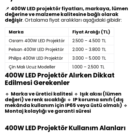
📌
400W LED projektör fiyatları, markaya, lümen
değerine ve malzeme kalitesine bağlı olarak
değişir
. Ortalama fiyat aralıkları aşağıdaki gibidir:
Marka
Fiyat Aralığı (TL)
Osram 400W LED Projektör
2.500 – 4.500 TL
Pelsan 400W LED Projektör
2.000 – 3.800 TL
Philips 400W LED Projektör
3.000 – 5.000 TL
Çin Malı Ucuz Modeller
1.000 – 2.500 TL
400W LED Projektör Alırken Dikkat
Edilmesi Gerekenler
🔹
Marka ve üretici kalitesi
🔹
Işık akısı (lümen
değeri) ve renk sıcaklığı
🔹
IP koruma sınıfı (dış
mekânda kullanım için IP65 veya üstü olmalı)
🔹
Montaj kolaylığı ve garanti süresi
400W LED Projektör Kullanım Alanları