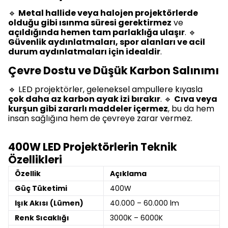
🔹
Metal hallide veya halojen projektörlerde
olduğu gibi ısınma süresi gerektirmez
ve
açıldığında hemen tam parlaklığa ulaşır
. 🔹
Güvenlik aydınlatmaları, spor alanları ve acil
durum aydınlatmaları için idealdir
.
Çevre Dostu ve Düşük Karbon Salınımı
🔹 LED projektörler, geleneksel ampullere kıyasla
çok daha az karbon ayak izi bırakır
. 🔹
Cıva veya
kurşun gibi zararlı maddeler içermez
, bu da hem
insan sağlığına hem de çevreye zarar vermez.
400W LED Projektörlerin Teknik
Özellikleri
Özellik
Açıklama
Güç Tüketimi
400W
Işık Akısı (Lümen)
40.000 – 60.000 lm
Renk Sıcaklığı
3000K – 6000K