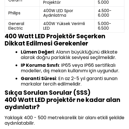
Osram
Projektör
5.000
400W LED Spor
4.500-
Philips
Aydınlatma
6.000
General
400W Yüksek Verimli
5.000-
Electric
LED
6.500
400 Watt LED Projektör Seçerken
Dikkat Edilmesi Gerekenler
Lümen Değeri
: Alanın büyüklüğünü dikkate
alarak doğru parlaklık seviyesi seçilmelidir.
IP Koruma Sınıfı
: IP65 veya IP66 sertifikalı
modeller, dış mekan kullanımı için uygundur.
Garanti Süresi
: En az 2-5 yıl garanti sunan
markalar tercih edilmelidir.
Sıkça Sorulan Sorular (SSS)
400 Watt LED projektör ne kadar alan
aydınlatır?
Yaklaşık 400 - 500 metrekarelik bir alanı etkili şekilde
aydınlatabilir.